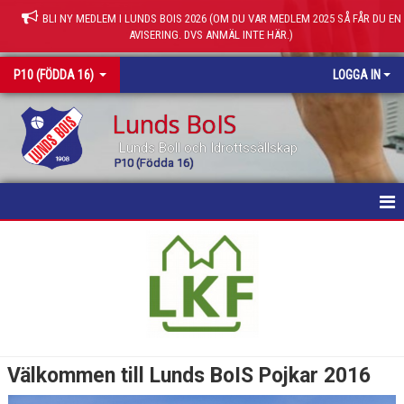
BLI NY MEDLEM I LUNDS BOIS 2026 (OM DU VAR MEDLEM 2025 SÅ FÅR DU EN
AVISERING. DVS ANMÄL INTE HÄR.)
P10 (FÖDDA 16)
LOGGA IN
Lunds BoIS
Lunds Boll och Idrottssällskap
P10 (Födda 16)
HEM
NYHETER
KALENDER
MATCHER
Välkommen till Lunds BoIS Pojkar 2016
TRUPPEN