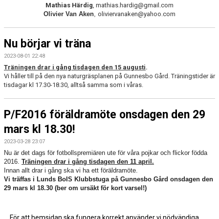
Mathias Härdig
, mathias.hardig@gmail.com
Olivier Van Aken
,
oliviervanaken@yahoo.com
Nu börjar vi träna
2023-08-01 22:48
Träningen drar i gång tisdagen den 15 augusti
.
Vi håller till på den nya naturgräsplanen på Gunnesbo Gård. Träningstider är
tisdagar kl 17.30-18.30, alltså samma som i våras.
P/F2016 föräldramöte onsdagen den 29
mars kl 18.30!
2023-03-28 23:07
Nu är det dags för fotbollspremiären ute för våra pojkar och flickor födda
2016.
Träningen drar i gång tisdagen den 11 april.
Innan allt drar i gång ska vi ha ett föräldramöte.
Vi träffas i Lunds BoIS Klubbstuga på Gunnesbo Gård onsdagen den
29 mars kl 18.30 (ber om ursäkt för kort varsel!)
Läs mer »
För att hemsidan ska fungera korrekt använder vi nödvändiga