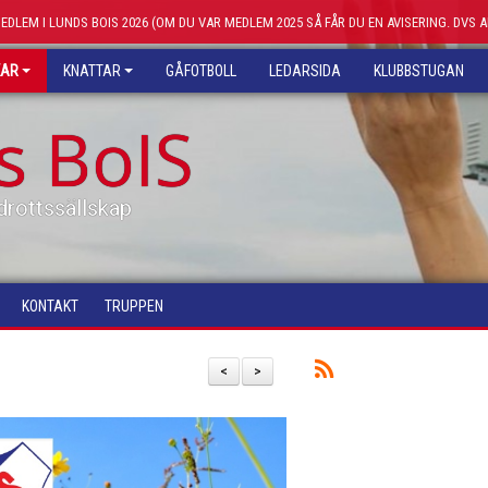
MEDLEM I LUNDS BOIS 2026 (OM DU VAR MEDLEM 2025 SÅ FÅR DU EN AVISERING. DVS 
KAR
KNATTAR
GÅFOTBOLL
LEDARSIDA
KLUBBSTUGAN
s BoIS
drottssällskap
KONTAKT
TRUPPEN
<
>