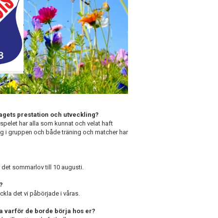
 lagets prestation och utveckling?
espelet har alla som kunnat och velat haft
ing i gruppen och både träning och matcher har
det sommarlov till 10 augusti.
?
ckla det vi påbörjade i våras.
äga varför de borde börja hos er?