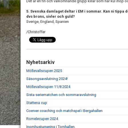
Det är en fin och välkomnande grupp killar som har kul ihop och 
5. Svenska damlaget deltar i EM i sommar. Kan ni tippa d
dvs brons, sivler och guld?
Sverige, England, Spanien
/Christoffer
Nyhetsarkiv
Möllevallscupen 2025
Säsongsavslutning 2024!
Möllevallscupen 11/8 2024
Sista seriematchen och sommaravslutning
Stattena cup
Coerver coaching och matchspel i Bergahallen
Romelecupen 2024
Inomhusturnering i Tornhallen.