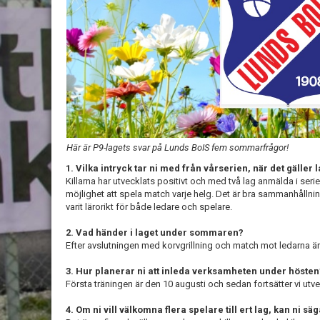
Här är P9-lagets svar på Lunds BoIS fem sommarfrågor!
1. Vilka intryck tar ni med från vårserien, när det gäller
Killarna har utvecklats positivt och med två lag anmälda i seri
möjlighet att spela match varje helg. Det är bra sammanhålln
varit lärorikt för både ledare och spelare.
2. Vad händer i laget under sommaren?
Efter avslutningen med korvgrillning och match mot ledarna är 
3. Hur planerar ni att inleda verksamheten under hösten
Första träningen är den 10 augusti och sedan fortsätter vi utve
4. Om ni vill välkomna flera spelare till ert lag, kan ni s