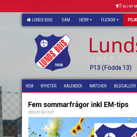
BLI NY 
LUNDS BOIS
DAM
HERR
FLICKOR
POJ
Lund
Lunds Boll och I
P13 (Födda 13)
HEM
NYHETER
KALENDER
MATCHER
BILDGALLERI
Fem sommarfrågor inkl EM-tips
2022-07-24 13:27