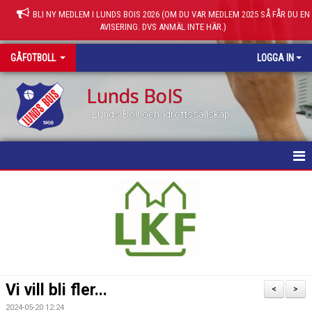
BLI NY MEDLEM I LUNDS BOIS 2026 (OM DU VAR MEDLEM 2025 SÅ FÅR DU EN
AVISERING. DVS ANMÄL INTE HÄR.)
GÅFOTBOLL
LOGGA IN
Lunds BoIS
Lunds Boll och Idrottssällskap
HEM
NYHETER
KALENDER
BILDGALLERI
Vi vill bli fler...
<
>
KONTAKT
2024-05-20 12:24