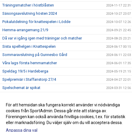
Träningsmatcher i höstblåsten
2024-11-17 22:31
Säsongsavslutning hösten 2024
2024-10-27 23:07
Pokalutdelning för knattespelen i Lödde
2024-10-07 12:26
Hemma-arrangemang 21/9
2024-09-21 22:45
Då var vi igång igen med träningar och matcher
2024-08-25 23:21
Sista spelhelgen i Knattespelen
2024-06-17 00:15
Sommaravslutning på Gunnesbo Gård
2024-06-11 22:03
Våra lags första hemmamatcher
2024-06-01 17:35
Speldag 19/5 i Hardeberga
2024-05-19 21:15
Spelpremiär i Staffanstorp 27/4
2024-04-27 22:01
Spelschemat är spikat
2024-03-31 12:56
Utepremiär på Gunnesbo Gård IP
2024-03-19 22:52
Träningspremiär utomhus 19/3 + föräldramöte 12/3
För att hemsidan ska fungera korrekt använder vi nödvändiga
2024-02-24 16:45
cookies från SportAdmin. Dessa går inte att stänga av.
Välkommen till p/f-2017 lagsida
2023-12-28 20:53
Föreningen kan också använda frivilliga cookies, t.ex. för statistik
eller marknadsföring. Du väljer själv om du vill acceptera dessa.
Anpassa dina val