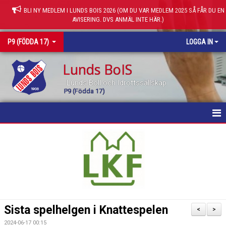
BLI NY MEDLEM I LUNDS BOIS 2026 (OM DU VAR MEDLEM 2025 SÅ FÅR DU EN
AVISERING. DVS ANMÄL INTE HÄR.)
P9 (FÖDDA 17)
LOGGA IN
Lunds BoIS
Lunds Boll och Idrottssällskap
P9 (Födda 17)
HEM
NYHETER
KALENDER
MATCHER
Sista spelhelgen i Knattespelen
<
>
TRUPPEN
2024-06-17 00:15