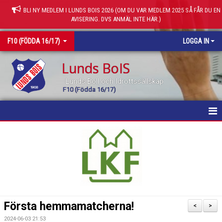
BLI NY MEDLEM I LUNDS BOIS 2026 (OM DU VAR MEDLEM 2025 SÅ FÅR DU EN
AVISERING. DVS ANMÄL INTE HÄR.)
F10 (FÖDDA 16/17)
LOGGA IN
Lunds BoIS
Lunds Boll och Idrottssällskap
F10 (Födda 16/17)
HEM
NYHETER
KALENDER
TRUPPEN
Första hemmamatcherna!
<
>
BILDGALLERI
2024-06-03 21:53