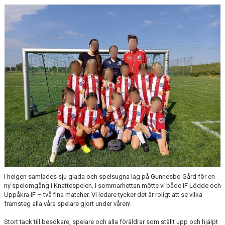
DOKUMENT
KONTAKT
I helgen samlades sju glada och spelsugna lag på Gunnesbo Gård för en
ny spelomgång i Knattespelen. I sommarhettan mötte vi både IF Lödde och
Uppåkra IF – två fina matcher. Vi ledare tycker det är roligt att se vilka
framsteg alla våra spelare gjort under våren!
Stort tack till besökare, spelare och alla föräldrar som ställt upp och hjälpt