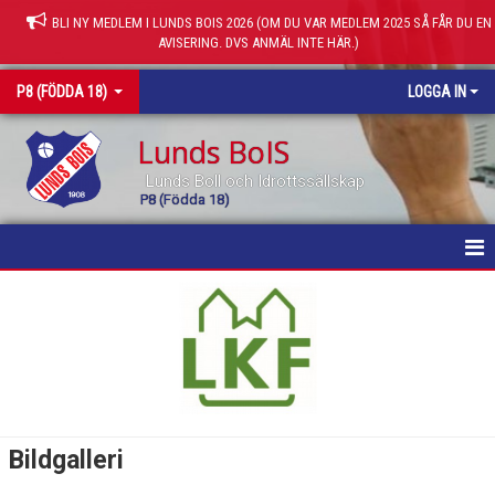
BLI NY MEDLEM I LUNDS BOIS 2026 (OM DU VAR MEDLEM 2025 SÅ FÅR DU EN
AVISERING. DVS ANMÄL INTE HÄR.)
P8 (FÖDDA 18)
LOGGA IN
Lunds BoIS
Lunds Boll och Idrottssällskap
P8 (Födda 18)
HEM
NYHETER
KALENDER
MATCHER
Bildgalleri
BILDGALLERI