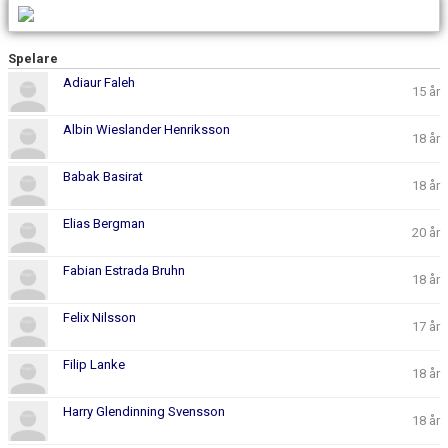
BILDGALLERI
Spelare
KONTAKT
Adiaur Faleh
15 år
Albin Wieslander Henriksson
18 år
Babak Basirat
18 år
Elias Bergman
20 år
Fabian Estrada Bruhn
18 år
Felix Nilsson
17 år
Filip Lanke
18 år
Harry Glendinning Svensson
18 år