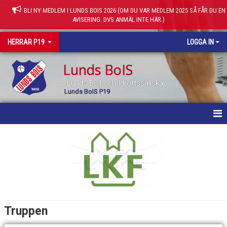
BLI NY MEDLEM I LUNDS BOIS 2026 (OM DU VAR MEDLEM 2025 SÅ FÅR DU EN
AVISERING. DVS ANMÄL INTE HÄR.)
HERRAR P19
LOGGA IN
Lunds BoIS
Lunds Boll och Idrottssällskap
Lunds BoIS P19
HEM
NYHETER
KALENDER
TRUPPEN
Truppen
MATCHER