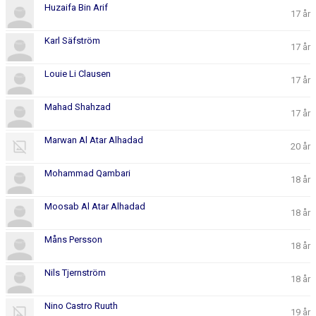
Huzaifa Bin Arif
17 år
Karl Säfström
17 år
Louie Li Clausen
17 år
Mahad Shahzad
17 år
Marwan Al Atar Alhadad
20 år
Mohammad Qambari
18 år
Moosab Al Atar Alhadad
18 år
Måns Persson
18 år
Nils Tjernström
18 år
Nino Castro Ruuth
19 år