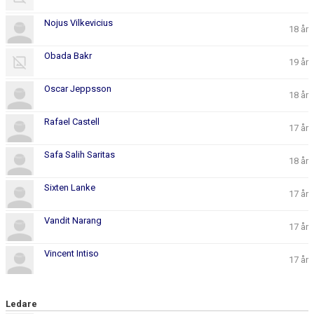
Nojus Vilkevicius
18 år
Obada Bakr
19 år
Oscar Jeppsson
18 år
Rafael Castell
17 år
Safa Salih Saritas
18 år
Sixten Lanke
17 år
Vandit Narang
17 år
Vincent Intiso
17 år
Ledare