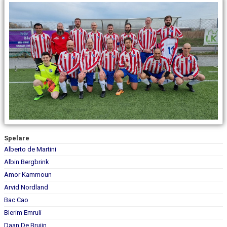
DOKUMENT
KONTAKT
Spelare
Alberto de Martini
Albin Bergbrink
Amor Kammoun
Arvid Nordland
Bac Cao
Blerim Emruli
Daan De Bruijn