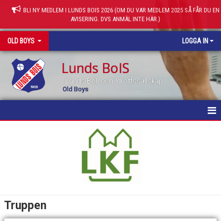
BLI NY MEDLEM I LUNDS BOIS 2026 (OM DU VAR MEDLEM 2025 SÅ FÅR DU EN
AVISERING. DVS ANMÄL INTE HÄR.)
OLD BOYS
LOGGA IN
Lunds BoIS
Lunds Boll och Idrottssällskap
Old Boys
HEM
NYHETER
KALENDER
MATCHER
Truppen
TRUPPEN