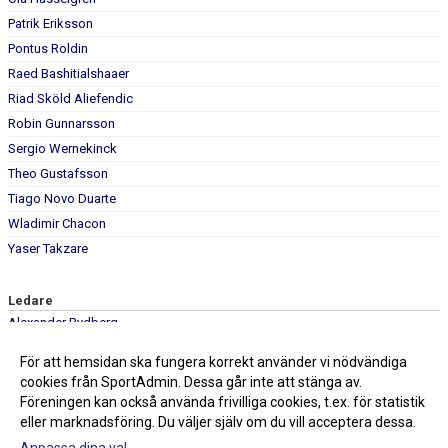
Patrik Eriksson
Pontus Roldin
Raed Bashitialshaaer
Riad Sköld Aliefendic
Robin Gunnarsson
Sergio Wernekinck
Theo Gustafsson
Tiago Novo Duarte
Wladimir Chacon
Yaser Takzare
Ledare
Alexander Rydberg
Athanasios Papapanagiotou
För att hemsidan ska fungera korrekt använder vi nödvändiga
Mauri Liebendörfer
cookies från SportAdmin. Dessa går inte att stänga av.
Föreningen kan också använda frivilliga cookies, t.ex. för statistik
eller marknadsföring. Du väljer själv om du vill acceptera dessa.