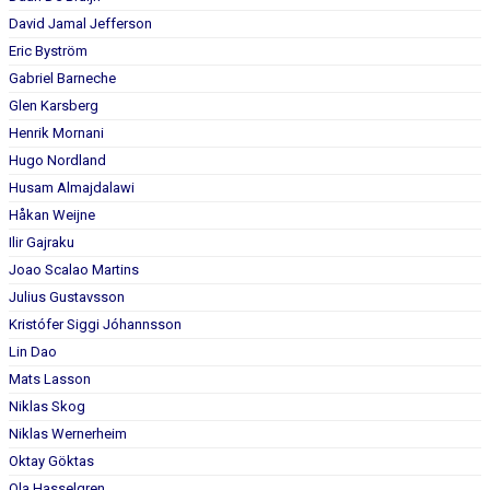
David Jamal Jefferson
Eric Byström
Gabriel Barneche
Glen Karsberg
Henrik Mornani
Hugo Nordland
Husam Almajdalawi
Håkan Weijne
Ilir Gajraku
Joao Scalao Martins
Julius Gustavsson
Kristófer Siggi Jóhannsson
Lin Dao
Mats Lasson
Niklas Skog
Niklas Wernerheim
Oktay Göktas
Ola Hasselgren