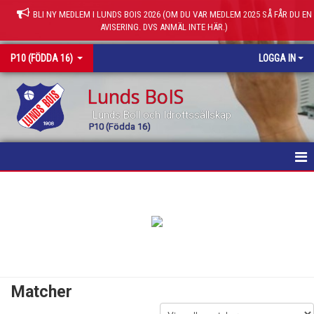
BLI NY MEDLEM I LUNDS BOIS 2026 (OM DU VAR MEDLEM 2025 SÅ FÅR DU EN
AVISERING. DVS ANMÄL INTE HÄR.)
P10 (FÖDDA 16)
LOGGA IN
Lunds BoIS
Lunds Boll och Idrottssällskap
P10 (Födda 16)
HEM
NYHETER
KALENDER
MATCHER
Matcher
TRUPPEN