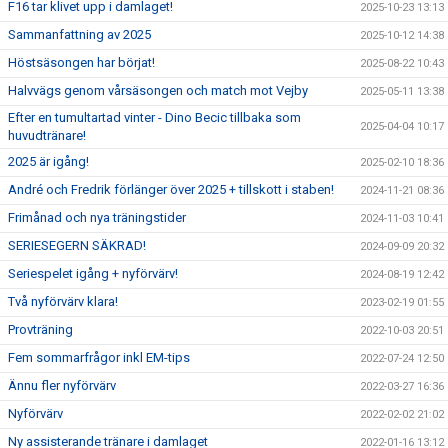
F16 tar klivet upp i damlaget!
2025-10-23 13:13
Sammanfattning av 2025
2025-10-12 14:38
Höstsäsongen har börjat!
2025-08-22 10:43
Halvvägs genom vårsäsongen och match mot Vejby
2025-05-11 13:38
Efter en tumultartad vinter - Dino Becic tillbaka som
2025-04-04 10:17
huvudtränare!
2025 är igång!
2025-02-10 18:36
André och Fredrik förlänger över 2025 + tillskott i staben!
2024-11-21 08:36
Frimånad och nya träningstider
2024-11-03 10:41
SERIESEGERN SÄKRAD!
2024-09-09 20:32
Seriespelet igång + nyförvärv!
2024-08-19 12:42
Två nyförvärv klara!
2023-02-19 01:55
Provträning
2022-10-03 20:51
Fem sommarfrågor inkl EM-tips
2022-07-24 12:50
Ännu fler nyförvärv
2022-03-27 16:36
Nyförvärv
2022-02-02 21:02
Ny assisterande tränare i damlaget
2022-01-16 13:12