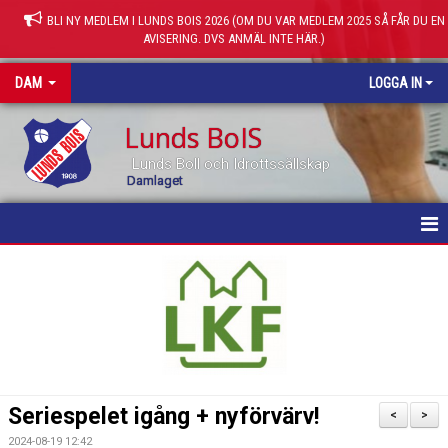
BLI NY MEDLEM I LUNDS BOIS 2026 (OM DU VAR MEDLEM 2025 SÅ FÅR DU EN
AVISERING. DVS ANMÄL INTE HÄR.)
DAM
LOGGA IN
Lunds BoIS
Lunds Boll och Idrottssällskap
Damlaget
HEM
NYHETER
KALENDER
MATCHER
Seriespelet igång + nyförvärv!
<
>
TRUPPEN
2024-08-19 12:42