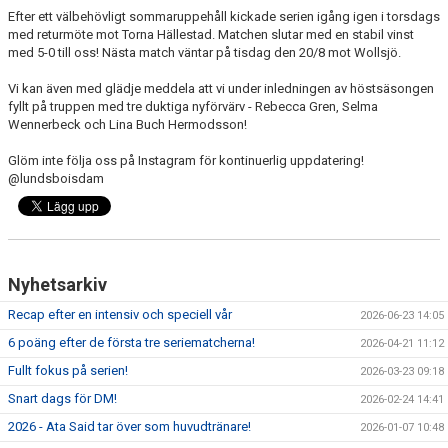
Efter ett välbehövligt sommaruppehåll kickade serien igång igen i torsdags
BILDGALLERI
med returmöte mot Torna Hällestad. Matchen slutar med en stabil vinst
med 5-0 till oss! Nästa match väntar på tisdag den 20/8 mot Wollsjö.
DOKUMENT
Vi kan även med glädje meddela att vi under inledningen av höstsäsongen
fyllt på truppen med tre duktiga nyförvärv - Rebecca Gren, Selma
KONTAKT
Wennerbeck och Lina Buch Hermodsson!
Glöm inte följa oss på Instagram för kontinuerlig uppdatering!
@lundsboisdam
Nyhetsarkiv
Recap efter en intensiv och speciell vår
2026-06-23 14:05
6 poäng efter de första tre seriematcherna!
2026-04-21 11:12
Fullt fokus på serien!
2026-03-23 09:18
Snart dags för DM!
2026-02-24 14:41
2026 - Ata Said tar över som huvudtränare!
2026-01-07 10:48