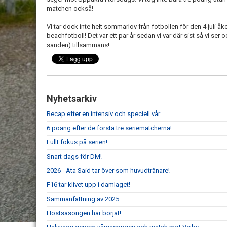
matchen också!
Vi tar dock inte helt sommarlov från fotbollen för den 4 juli åker
beachfotboll! Det var ett par år sedan vi var där sist så vi se
sanden) tillsammans!
Nyhetsarkiv
Recap efter en intensiv och speciell vår
6 poäng efter de första tre seriematcherna!
Fullt fokus på serien!
Snart dags för DM!
2026 - Ata Said tar över som huvudtränare!
F16 tar klivet upp i damlaget!
Sammanfattning av 2025
Höstsäsongen har börjat!