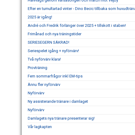
Halvvägs genom vårsäsongen och match mot Vejby
Efter en tumultartad vinter - Dino Becic tillbaka som huvudträn
2025 är igång!
André och Fredrik förlänger över 2025 + tillskott i staben!
Frimånad och nya träningstider
SERIESEGERN SÄKRAD!
Seriespelet igång + nyförvärv!
Två nyförvärv klara!
Provträning
Fem sommarfrågor inkl EM-tips
Ännu fler nyförvärv
Nyförvärv
Ny assisterande tränare i damlaget
Nyförvärv
Damlagets nya tränare presenterar sig!
Vår lagkapten