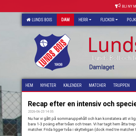
BLI NY 
LUNDS BOIS
DAM
HERR
FLICKOR
POJ
Lund
Lunds Boll och I
Damlaget
HEM
NYHETER
KALENDER
MATCHER
TRUPPEN
Recap efter en intensiv och specie
2026-06-23 14:05
Nu har vi gått på sommaruppehåll och kan konstatera att vi ligge
bara 1-3 poäng efter tvåan och trean. Vi har tagit hem åtta tre
matcher. Frida ligger tvåa i skytteligan (dock med tre matche