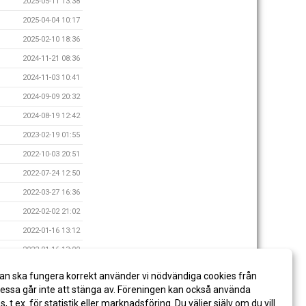
2025-05-11 13:38
2025-04-04 10:17
2025-02-10 18:36
2024-11-21 08:36
2024-11-03 10:41
2024-09-09 20:32
2024-08-19 12:42
2023-02-19 01:55
2022-10-03 20:51
2022-07-24 12:50
2022-03-27 16:36
2022-02-02 21:02
2022-01-16 13:12
2022-01-16 13:00
2021-12-06 21:23
an ska fungera korrekt använder vi nödvändiga cookies från
2021-07-03 15:52
ssa går inte att stänga av. Föreningen kan också använda
es, t.ex. för statistik eller marknadsföring. Du väljer själv om du vill