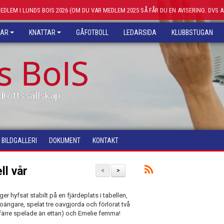
MEDLEM I LUNDS BOIS 2026 (OM DU VAR MEDLEM 2025 SÅ FÅR DU EN AVISERING. DVS 
KAR
KNATTAR
GÅFOTBOLL
LEDARSIDA
KLUBBSTUGAN
s BoIS
drottssällskap
BILDGALLERI
DOKUMENT
KONTAKT
ll vår
<
>
r hyfsat stabilt på en fjärdeplats i tabellen,
poängare, spelat tre oavgjorda och förlorat två
r färre spelade än ettan) och Emelie femma!