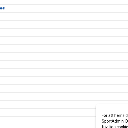
are!
För att hemsid
SportAdmin. De
frivilliga cooki