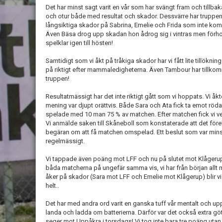
Det har minst sagt varit en vår som har svängt fram och tillbaka
och otur både med resultat och skador. Dessvärre har truppen
långsiktiga skador på Sabrina, Emelie och Frida som inte ko
Även Bäsa drog upp skadan hon ådrog sig i vintras men förhop
spelklar igen till hösten!
Samtidigt som vi åkt på tråkiga skador har vi fått lite tillökn
på riktigt efter mammaledigheterna. Även Tambour har tillkomm
truppen!
Resultatmässigt har det inte riktigt gått som vi hoppats. Vi åk
mening var djupt orättvis. Både Sara och Ata fick ta emot röd
spelade med 10 man 75 % av matchen. Efter matchen fick vi veta 
Vi anmälde saken till Skåneboll som konstaterade att det förel
begäran om att få matchen omspelad. Ett beslut som var mins
regelmässigt.
Vi tappade även poäng mot LFF och nu på slutet mot Klågerup 
båda matcherna på ungefär samma vis, vi har från början all
åker på skador (Sara mot LFF och Emelie mot Klågerup) blir
helt..
Det har med andra ord varit en ganska tuff vår mentalt och uppe
landa och ladda om batterierna. Därför var det också extra gö
seger mot Uppåkra i torsdags! Vi tog inte bara tre poäng utan s