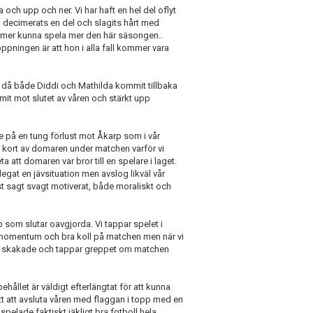
 och upp och ner. Vi har haft en hel del oflyt
 decimerats en del och slagits hårt med
mmer kunna spela mer den här säsongen..
pningen är att hon i alla fall kommer vara
ing då både Diddi och Mathilda kommit tillbaka
it mot slutet av våren och stärkt upp
te på en tung förlust mot Åkarp som i vår
a kort av domaren under matchen varför vi
att domaren var bror till en spelare i laget.
egat en jävsituation men avslog likväl vår
t sagt svagt motiverat, både moraliskt och
som slutar oavgjorda. Vi tappar spelet i
t momentum och bra koll på matchen men när vi
 vi skakade och tappar greppet om matchen
hållet är väldigt efterlängtat för att kunna
tt att avsluta våren med flaggan i topp med en
pelade faktiskt jäkligt bra fotboll hela