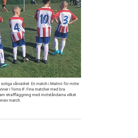
t soliga vårvädret. En match i Malmö för möte
er i Torns IF. Fina matcher med bra
nsam straffläggning med motståndarna vilket
tensiv match.