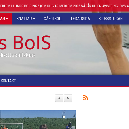
MEDLEM I LUNDS BOIS 2026 (OM DU VAR MEDLEM 2025 SÅ FÅR DU EN AVISERING. DVS 
KAR
KNATTAR
GÅFOTBOLL
LEDARSIDA
KLUBBSTUGAN
s BoIS
drottssällskap
KONTAKT
<
>