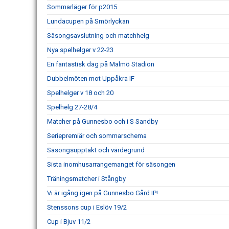
Sommarläger för p2015
Lundacupen på Smörlyckan
Säsongsavslutning och matchhelg
Nya spelhelger v 22-23
En fantastisk dag på Malmö Stadion
Dubbelmöten mot Uppåkra IF
Spelhelger v 18 och 20
Spelhelg 27-28/4
Matcher på Gunnesbo och i S Sandby
Seriepremiär och sommarschema
Säsongsupptakt och värdegrund
Sista inomhusarrangemanget för säsongen
Träningsmatcher i Stångby
Vi är igång igen på Gunnesbo Gård IP!
Stenssons cup i Eslöv 19/2
Cup i Bjuv 11/2