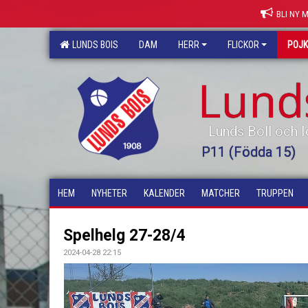
BLI NY 
LUNDS BOIS
DAM
HERR
FLICKOR
POJ
Lund
Lunds Boll och I
P11 (Födda 15)
HEM
NYHETER
KALENDER
MATCHER
TRUPPEN
Spelhelg 27-28/4
2024-04-28 22:15