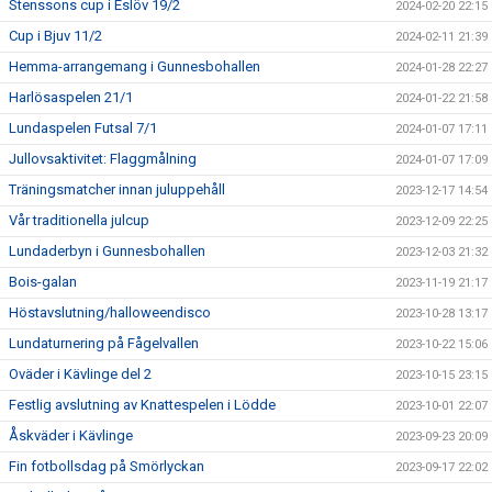
Stenssons cup i Eslöv 19/2
2024-02-20 22:15
Cup i Bjuv 11/2
2024-02-11 21:39
Hemma-arrangemang i Gunnesbohallen
2024-01-28 22:27
Harlösaspelen 21/1
2024-01-22 21:58
Lundaspelen Futsal 7/1
2024-01-07 17:11
Jullovsaktivitet: Flaggmålning
2024-01-07 17:09
Träningsmatcher innan juluppehåll
2023-12-17 14:54
Vår traditionella julcup
2023-12-09 22:25
Lundaderbyn i Gunnesbohallen
2023-12-03 21:32
Bois-galan
2023-11-19 21:17
Höstavslutning/halloweendisco
2023-10-28 13:17
Lundaturnering på Fågelvallen
2023-10-22 15:06
Oväder i Kävlinge del 2
2023-10-15 23:15
Festlig avslutning av Knattespelen i Lödde
2023-10-01 22:07
Åskväder i Kävlinge
2023-09-23 20:09
Fin fotbollsdag på Smörlyckan
2023-09-17 22:02