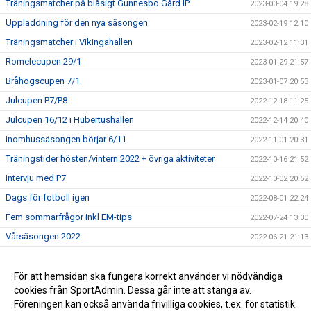
Träningsmatcher på blåsigt Gunnesbo Gård IP
2023-03-04 19:28
Uppladdning för den nya säsongen
2023-02-19 12:10
Träningsmatcher i Vikingahallen
2023-02-12 11:31
Romelecupen 29/1
2023-01-29 21:57
Bråhögscupen 7/1
2023-01-07 20:53
Julcupen P7/P8
2022-12-18 11:25
Julcupen 16/12 i Hubertushallen
2022-12-14 20:40
Inomhussäsongen börjar 6/11
2022-11-01 20:31
Träningstider hösten/vintern 2022 + övriga aktiviteter
2022-10-16 21:52
Intervju med P7
2022-10-02 20:52
Dags för fotboll igen
2022-08-01 22:24
Fem sommarfrågor inkl EM-tips
2022-07-24 13:30
Vårsäsongen 2022
2022-06-21 21:13
Träningar och matcher under våren
2022-04-21 20:48
Sista inneträningen och första uteträningen för säsongen
För att hemsidan ska fungera korrekt använder vi nödvändiga
2022-03-05 12:05
cookies från SportAdmin. Dessa går inte att stänga av.
Ny fotbollssäsong framför oss
2022-02-12 20:34
Föreningen kan också använda frivilliga cookies, t.ex. för statistik