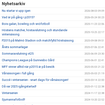
Nyhetsarkiv
Nu startar vi upp igen
2026-08-03 09:09
Vad är på gång i p2015?
2026-05-24 00:23
Bois-galan, bowling och snöfotboll
2025-11-23 22:06
Höstens matcher, höstavslutning och stundande
2025-10-25 22:17
vintersäsong
P2015 på Malmö Stadion och matchfylld höstsäsong
2025-09-08 09:51
Årets sommarläger
2025-07-06 22:41
Sommaravslutning vt25
2025-06-09 23:30
Champions League på Gunnesbo Gård
2025-06-01 22:41
MFF vinner alltid när p2015 är på besök
2025-05-03 21:22
Vårsäsongen i full gång
2025-05-03 21:19
Succé i vinterserien - snart dags för vårsäsongen!
2025-03-14 22:00
Då var 2025 igångstartad!
2025-01-12 22:38
Vinterserien
2024-11-17 22:38
Sjumannafotboll!
2024-10-20 22:52