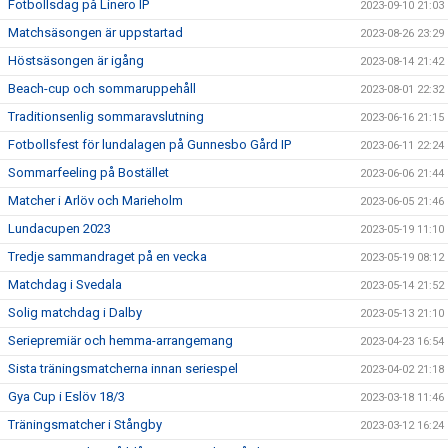
Fotbollsdag på Linero IP
2023-09-10 21:03
Matchsäsongen är uppstartad
2023-08-26 23:29
Höstsäsongen är igång
2023-08-14 21:42
Beach-cup och sommaruppehåll
2023-08-01 22:32
Traditionsenlig sommaravslutning
2023-06-16 21:15
Fotbollsfest för lundalagen på Gunnesbo Gård IP
2023-06-11 22:24
Sommarfeeling på Bostället
2023-06-06 21:44
Matcher i Arlöv och Marieholm
2023-06-05 21:46
Lundacupen 2023
2023-05-19 11:10
Tredje sammandraget på en vecka
2023-05-19 08:12
Matchdag i Svedala
2023-05-14 21:52
Solig matchdag i Dalby
2023-05-13 21:10
Seriepremiär och hemma-arrangemang
2023-04-23 16:54
Sista träningsmatcherna innan seriespel
2023-04-02 21:18
Gya Cup i Eslöv 18/3
2023-03-18 11:46
Träningsmatcher i Stångby
2023-03-12 16:24