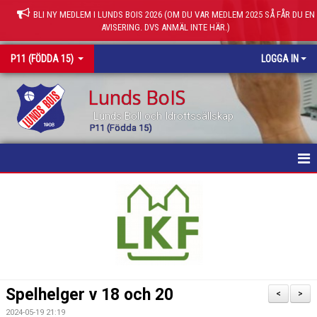
BLI NY MEDLEM I LUNDS BOIS 2026 (OM DU VAR MEDLEM 2025 SÅ FÅR DU EN
AVISERING. DVS ANMÄL INTE HÄR.)
P11 (FÖDDA 15)
LOGGA IN
Lunds BoIS
Lunds Boll och Idrottssällskap
P11 (Födda 15)
HEM
NYHETER
KALENDER
MATCHER
Spelhelger v 18 och 20
<
>
TRUPPEN
2024-05-19 21:19