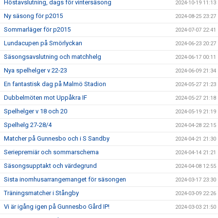
Höstavslutning, dags för vintersäsong
2024-10-19 11:13
Ny säsong för p2015
2024-08-25 23:27
Sommarläger för p2015
2024-07-07 22:41
Lundacupen på Smörlyckan
2024-06-23 20:27
Säsongsavslutning och matchhelg
2024-06-17 00:11
Nya spelhelger v 22-23
2024-06-09 21:34
En fantastisk dag på Malmö Stadion
2024-05-27 21:23
Dubbelmöten mot Uppåkra IF
2024-05-27 21:18
Spelhelger v 18 och 20
2024-05-19 21:19
Spelhelg 27-28/4
2024-04-28 22:15
Matcher på Gunnesbo och i S Sandby
2024-04-21 21:30
Seriepremiär och sommarschema
2024-04-14 21:21
Säsongsupptakt och värdegrund
2024-04-08 12:55
Sista inomhusarrangemanget för säsongen
2024-03-17 23:30
Träningsmatcher i Stångby
2024-03-09 22:26
Vi är igång igen på Gunnesbo Gård IP!
2024-03-03 21:50