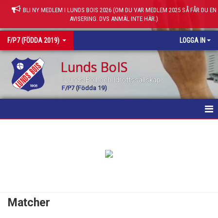
BLI NY MEDLEM I LUNDS BOIS 2026 (OM DU VAR MEDLEM 2025 SÅ FÅR DU EN
AVISERING. DVS ANMÄL INTE HÄR.)
F/P7 (FÖDDA 2019)
LOGGA IN
Lunds BoIS
Lunds Boll och Idrottssällskap
F/P7 (Födda 19)
HEM
NYHETER
KALENDER
MATCHER
Matcher
TRUPPEN