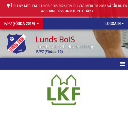
BLI NY MEDLEM I LUNDS BOIS 2026 (OM DU VAR MEDLEM 2025 SÅ FÅR DU EN
AVISERING. DVS ANMÄL INTE HÄR.)
F/P7 (FÖDDA 2019)
LOGGA IN
Lunds BoIS
Lunds Boll och Idrottssällskap
F/P7 (Födda 19)
HEM
NYHETER
KALENDER
MATCHER
TRUPPEN