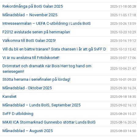
Rekordmånga på BoIS Galan 2025
2025-11-18 00:28
Månadsblad – November 2025
2025-11-05 17:18
Intresseanmälan – UEFA C-utbildning i Lunds BoIS
2025-10-26 13:59
F2012 avslutade serien på hemmaplan
2025-10-23 10:29
Välkomna till BoIS Galan 2025!
2025-10-16 19:12
Vill du bli en bättre tränare? Sista chansen i år att gå SvFF D
2025-10-13 15:42
Vi är nu anslutna till Fritidskortet!
2025-10-07 17:06
Drömstart och dramatik när Bois Herr tog hand om
2025-10-04 21:47
seriesegern!
Stötta herrarna i seriefinalen på lördag!
2025-10-01 09:23
Månadsblad - Oktober 2025
2025-09-30 16:24
Kansliet
2025-09-18 18:35
Månadsblad – Lunds BoIS, September 2025
2025-09-02 16:13
SvFF D utbildning
2025-08-24 15:27
MAXI ICA Stormarknad Gunnesbo stöttar Lunds BoIS
2025-08-16 20:24
Månadsblad – Augusti 2025
2025-08-03 14:50