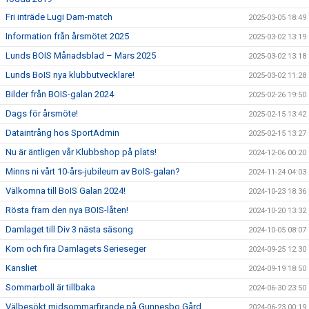
Fri inträde Lugi Dam-match
2025-03-05 18:49
Information från årsmötet 2025
2025-03-02 13:19
Lunds BOIS Månadsblad – Mars 2025
2025-03-02 13:18
Lunds BoIS nya klubbutvecklare!
2025-03-02 11:28
Bilder från BOIS-galan 2024
2025-02-26 19:50
Dags för årsmöte!
2025-02-15 13:42
Dataintrång hos SportAdmin
2025-02-15 13:27
Nu är äntligen vår Klubbshop på plats!
2024-12-06 00:20
Minns ni vårt 10-års-jubileum av BoIS-galan?
2024-11-24 04:03
Välkomna till BoIS Galan 2024!
2024-10-23 18:36
Rösta fram den nya BOIS-låten!
2024-10-20 13:32
Damlaget till Div 3 nästa säsong
2024-10-05 08:07
Kom och fira Damlagets Serieseger
2024-09-25 12:30
Kansliet
2024-09-19 18:50
Sommarboll är tillbaka
2024-06-30 23:50
Välbesökt midsommarfirande på Gunnesbo Gård
2024-06-23 00:19