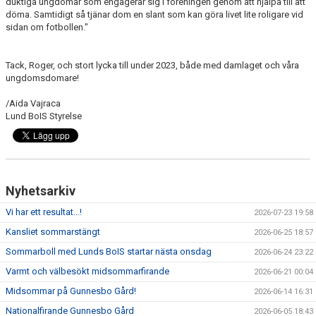
duktiga ungdomar som engagerar sig i föreningen genom att hjälpa till att
döma. Samtidigt så tjänar dom en slant som kan göra livet lite roligare vid
sidan om fotbollen."
Tack, Roger, och stort lycka till under 2023, både med damlaget och våra
ungdomsdomare!
/Aida Vajraca
Lund BoIS Styrelse
Nyhetsarkiv
Vi har ett resultat...!
2026-07-23 19:58
Kansliet sommarstängt
2026-06-25 18:57
Sommarboll med Lunds BoIS startar nästa onsdag
2026-06-24 23:22
Varmt och välbesökt midsommarfirande
2026-06-21 00:04
Midsommar på Gunnesbo Gård!
2026-06-14 16:31
Nationalfirande Gunnesbo Gård
2026-06-05 18:43