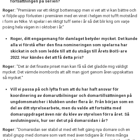
fortsättningen på serien?
Roger:
"Premiären var ett riktigt bottennapp men vi vet att vi kan bättre och
vi följde upp förlusten i premiären med en vinst i helgen mot tufft motstånd
i form av NIke. Vi spelar i en riktigt tuff serie i år så det blir krig om varje
poäng hela vägen in i oktober i år."
Roger, ditt engagemang för damlaget betyder mycket. Det kunde
alla vi förstå efter den fina nomineringen som spelarna har
skickat in och som ledde till att du utsågs till Årets BoIS-are
2022. Hur kändes det att få detta pris?
Roger:
"Det är det finaste priset man kan få så det gladde mig väldigt
mycket. Det värmde inombords att allt man gjort genom åren uppskattas
så mycket."
Vill vi passa på och lyfta fram att du har haft ansvar för
koordinering av domarutbilningar och domartillsättningen på
ungdomsmatcher i klubben under flera år. Från början som en
del av ditt styrelsearbete, men du valde att fortsätta med
domaruppdraget även när du klev av styrelsen förra året. Så
avslutningsvis, hur ser det ut på domarsidan i år?
Roger:
"Domarsidan ser stabil ut med ett helt gäng nya domare och en
stabil grupp med domare som varit med även tidigare år. Finns många