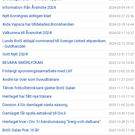
Information från Årsmöte 2024
2024-03-09 18:11
Nytt konstgräs äntligen klart
2024-02-27 22:36
Aida Vajraca har tilldelades Bronshanden
2024-02-18 14:44
Välkomna till Årsmötet 2024!
2024-02-17 10:27
Lunds BoIS eldsjäl nominerad till Sverige United stipendium
2024-02-12 23:50
- Guldhanden
Gott Nytt 2024!
2023-12-31 17:27
BEVARA SMÖRLYCKAN
2023-12-10 10:45
Förlängt sponsringssamarbete med LKF
2023-12-02 23:29
André tar över som huvudtränare
2023-11-27 23:07
Tiktok-fotbollstricksare gästar BoIS Galan
2023-11-17 16:36
Herrlaget har fått nya tränare
2023-11-10 17:14
Division 4 för damlaget nästa säsong
2023-11-05 22:50
Damlaget får spela extrakval till Div.3
2023-10-30 12:54
Herrlaget kvar i Div. 5 i känslomässig "berg-och-dalbana"
2023-10-28 21:15
BoIS Galan firar 10 år!
2023-10-25 17:28