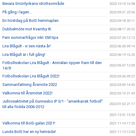
Bevara Smörlyckans idrottsområde
2022-10-10 16:08
På gång i lagen...
2022-09-21 23:56
En höstdag på BoIS hemmaplan
2022-09-18 20:11
Dubbelmöte mot Kvarnby IK
2022-08-17 20:52
Fem sommarfrågor inkl. EM tips
2022-07-24 12:12
Lira Blågult - vi ses nästa år!
2022-06-30 09:14
Lira Blågult är i full gång!
2022-06-19 16:25
Fotbollsskolan Lira Blågult - Anmälan öppen fram till den
2022-05-07 12:00
14/5!
Fotbollsskolan Lira Blågult 2022!
2022-03-26 09:27
Sammanfattning Årsmöte 2022
2022-03-09 14:45
Välkomna till Årsmötet 2022!
2022-02-10 21:43
Jullovsaktivitet på Gunnesbo IP 5/1 - ”amerikansk fotboll”
2022-01-02 21:17
till alla födda 2006-2012
2021-12-31 15:50
Välkomna till BoIS-galan 2021!
2021-11-14 17:20
Lunds BoIS har en ny hemsida!
2021-11-13 12:00