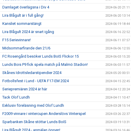
Damlaget överlägsna i Div 4
2024-06-20 21:11
Lira Blågult är i full gång!
2024-06-20 13:14
Kansliet sommarstängt
2024-06-19 18:44
Lira Blågult 2024 är snart igång
2024-06-16 22:52
F15 Serievinnare!
2024-06-11 07:57
Midsommarfirande den 21/6
2024-06-06 12:55
FC Rosengård besöker Lunds BoIS Flickor 15
2024-06-03 15:20
Lunds Bois P9 fick spela match på Malmö Stadion!
2024-06-03 11:57
Skånes Idrottsledarstipendier 2024
2024-05-20 00:51
Fotbollsfest i Lund - UEFA F17-EM 2024
2024-04-15 22:45
Seriepremiären 2024 är här
2024-04-12 20:24
Tack Olof Lundh
2024-04-11 10:47
Exklusiv föreläsning med Olof Lundh
2024-03-28 15:14
F2009 vinnare i vintercupen Anderslövs Vinterspel
2024-03-26 22:37
Sparbanken Skåne stöttar Lunds BoIS
2024-03-19 13:31
Lira Blågult 2024 - anmälan öppen!
2024-03-16 16:46