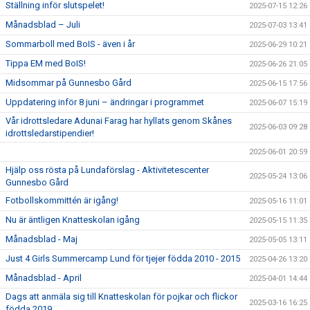
Ställning inför slutspelet!
2025-07-15 12:26
Månadsblad – Juli
2025-07-03 13:41
Sommarboll med BoIS - även i år
2025-06-29 10:21
Tippa EM med BoIS!
2025-06-26 21:05
Midsommar på Gunnesbo Gård
2025-06-15 17:56
Uppdatering inför 8 juni – ändringar i programmet
2025-06-07 15:19
Vår idrottsledare Adunai Farag har hyllats genom Skånes
2025-06-03 09:28
idrottsledarstipendier!
2025-06-01 20:59
Hjälp oss rösta på Lundaförslag - Aktivitetescenter
2025-05-24 13:06
Gunnesbo Gård
Fotbollskommittén är igång!
2025-05-16 11:01
Nu är äntligen Knatteskolan igång
2025-05-15 11:35
Månadsblad - Maj
2025-05-05 13:11
Just 4 Girls Summercamp Lund för tjejer födda 2010 - 2015
2025-04-26 13:20
Månadsblad - April
2025-04-01 14:44
Dags att anmäla sig till Knatteskolan för pojkar och flickor
2025-03-16 16:25
födda 2019