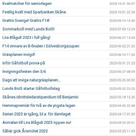
Kvalmatcher för seniorlagen
2023-10-21 00:07
Festlig kväll med Sparbanken Skåne
2023-10-01 22:34
Grattis Sverige! Grattis F14!
2023-09-10 16:30
Sommarboll med Lunds BoIS!
2023-07-03 12:59
Lira Blågult 2023 i full gång!
2023-06-27 13:42
F14 vinnare av B-finalen i Sölvesborgscupen
2023-06-22 21:25
Gräsplanen invigd!
2023-06-10 11:26
Inför Gåfotboll prova-på
2023-05-31 21:23
Invigningsfesten den 3/6
2023-05-27 08:39
Dags att inviga naturgräsplanen...
2023-05-25 00:32
Lunds BoIS startar Gåfotbollslag
2023-05-22 22:25
Skånes idrottsledarstipendium till Benjamin
2023-05-18 15:26
Hemmapremiär för två av de yngsta lagen
2023-04-26 22:48
Serien 2023 är igång, bl.a. för damlaget
2023-04-17 01:09
Anmälan till Lira Blågult 2023 öppen nu!
2023-03-29 20:21
Såhär gick Årsmötet 2023
2023-03-23 11:59