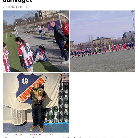
2023-04-17 01:09
MEDLEMSKAP
KLUBBSHOP
TILL FÖRÄLDRAR
KONTAKT
SPONSORER