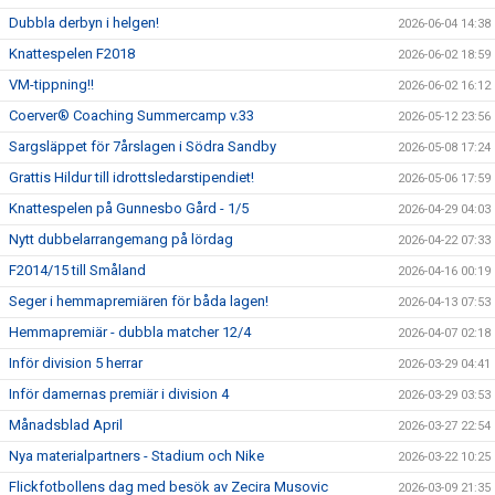
Dubbla derbyn i helgen!
2026-06-04 14:38
Knattespelen F2018
2026-06-02 18:59
VM-tippning!!
2026-06-02 16:12
Coerver® Coaching Summercamp v.33
2026-05-12 23:56
Sargsläppet för 7årslagen i Södra Sandby
2026-05-08 17:24
Grattis Hildur till idrottsledarstipendiet!
2026-05-06 17:59
Knattespelen på Gunnesbo Gård - 1/5
2026-04-29 04:03
Nytt dubbelarrangemang på lördag
2026-04-22 07:33
F2014/15 till Småland
2026-04-16 00:19
Seger i hemmapremiären för båda lagen!
2026-04-13 07:53
Hemmapremiär - dubbla matcher 12/4
2026-04-07 02:18
Inför division 5 herrar
2026-03-29 04:41
Inför damernas premiär i division 4
2026-03-29 03:53
Månadsblad April
2026-03-27 22:54
Nya materialpartners - Stadium och Nike
2026-03-22 10:25
Flickfotbollens dag med besök av Zecira Musovic
2026-03-09 21:35