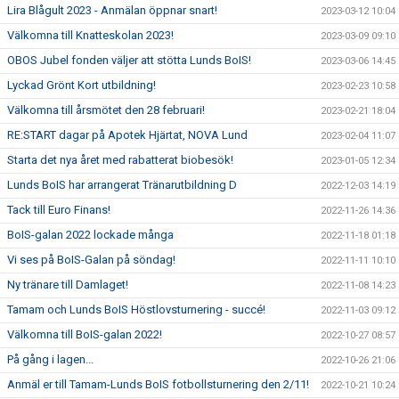
Lira Blågult 2023 - Anmälan öppnar snart!
2023-03-12 10:04
Välkomna till Knatteskolan 2023!
2023-03-09 09:10
OBOS Jubel fonden väljer att stötta Lunds BoIS!
2023-03-06 14:45
Lyckad Grönt Kort utbildning!
2023-02-23 10:58
Välkomna till årsmötet den 28 februari!
2023-02-21 18:04
RE:START dagar på Apotek Hjärtat, NOVA Lund
2023-02-04 11:07
Starta det nya året med rabatterat biobesök!
2023-01-05 12:34
Lunds BoIS har arrangerat Tränarutbildning D
2022-12-03 14:19
Tack till Euro Finans!
2022-11-26 14:36
BoIS-galan 2022 lockade många
2022-11-18 01:18
Vi ses på BoIS-Galan på söndag!
2022-11-11 10:10
Ny tränare till Damlaget!
2022-11-08 14:23
Tamam och Lunds BoIS Höstlovsturnering - succé!
2022-11-03 09:12
Välkomna till BoIS-galan 2022!
2022-10-27 08:57
På gång i lagen...
2022-10-26 21:06
Anmäl er till Tamam-Lunds BoIS fotbollsturnering den 2/11!
2022-10-21 10:24