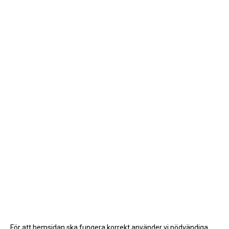
TILL FÖRÄLDRAR
KONTAKT
SPONSORER
För att hemsidan ska fungera korrekt använder vi nödvändiga