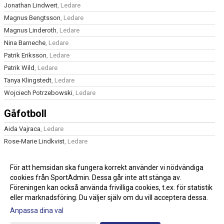
Jonathan Lindwert
, Ledare
Magnus Bengtsson
, Ledare
Magnus Linderoth
, Ledare
Nina Barneche
, Ledare
Patrik Eriksson
, Ledare
Patrik Wild
, Ledare
Tanya Klingstedt
, Ledare
Wojciech Potrzebowski
, Ledare
Gåfotboll
Aida Vajraca
, Ledare
Rose-Marie Lindkvist
, Ledare
Ledarsida
För att hemsidan ska fungera korrekt använder vi nödvändiga
Dan Henriksson
cookies från SportAdmin. Dessa går inte att stänga av.
, Ledare
Föreningen kan också använda frivilliga cookies, t.ex. för statistik
Jens Nilsson
, Ledare
eller marknadsföring. Du väljer själv om du vill acceptera dessa.
Anpassa dina val