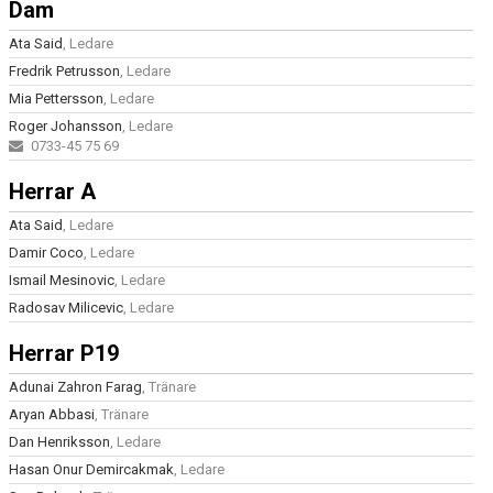
Dam
LOKALER
Ata Said
, Ledare
Fredrik Petrusson
, Ledare
VÅRA LAG/TRÄNARE
Mia Pettersson
, Ledare
Roger Johansson
, Ledare
KIOSKEN
0733-45 75 69
GDPR
Herrar A
Ata Said
STADGAR OCH UNGDOMSPOLICY
, Ledare
Damir Coco
, Ledare
NYHETER
Ismail Mesinovic
, Ledare
Radosav Milicevic
, Ledare
KALENDER
Herrar P19
MATCHER
Adunai Zahron Farag
, Tränare
Aryan Abbasi
MEDLEMSKAP
, Tränare
Dan Henriksson
, Ledare
KLUBBSHOP
Hasan Onur Demircakmak
, Ledare