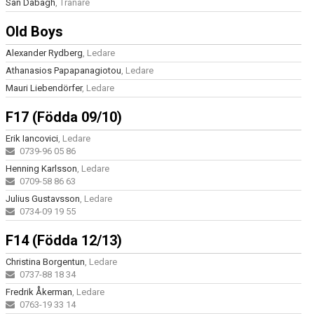
San Dabagh
, Tränare
TILL FÖRÄLDRAR
Old Boys
KONTAKT
Alexander Rydberg
, Ledare
Athanasios Papapanagiotou
SPONSORER
, Ledare
Mauri Liebendörfer
, Ledare
F17 (Födda 09/10)
Erik Iancovici
, Ledare
0739-96 05 86
Henning Karlsson
, Ledare
0709-58 86 63
Julius Gustavsson
, Ledare
0734-09 19 55
F14 (Födda 12/13)
Christina Borgentun
, Ledare
0737-88 18 34
Fredrik Åkerman
, Ledare
0763-19 33 14