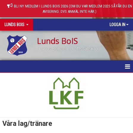
BLI NY MEDLEM I LUNDS BOIS 2026 (OM DU VAR MEDLEM 2025 SÅ FÅR DU EN
AVISERING. DVS ANMÄL INTE HÄR.)
LUNDS BOIS
LOGGA IN
Lunds BoIS
Lunds Boll och Idrottssällskap
HEM
FÖRENINGEN
HITTA TILL OSS
STYRELSEN
Våra lag/tränare
KANSLIET