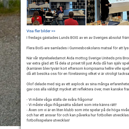
Visa fler bilder >>
I fredags gästades Lunds BOIS av en av Sveriges absolut främ
Flera BoIS-are samlades i Gunnesboskolans matsal för att lys
När vår styrelseledamot Aida mottog Sverige Uniteds pris Bro
var extra glad att få dela ut priset till just Aida då han själv 
(karriären blev tyvärr kort eftersom kompisarna hellre ville spel
då att besöka oss för en föreläsning vilket vi är otroligt tac
Olof delade med sig av ett axplock av sina många erfarenheter
gav oss alla väldigt mycket att reflektera över, men kanske fra
- Vi måste våga ställa de svåra frågorna!
- Vi måste våga ifrågasätta sådant som inte känns rätt!
- Även om vi är en liten klubb som inte spelar på de höga nivåe
och har ett ansvar för och kan påverka hur fotbollen utvecklas
fotbollsspelare utvecklas!