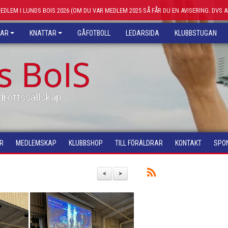
MEDLEM I LUNDS BOIS 2026 (OM DU VAR MEDLEM 2025 SÅ FÅR DU EN AVISERING. DVS 
KAR
KNATTAR
GÅFOTBOLL
LEDARSIDA
KLUBBSTUGAN
s BoIS
drottssällskap
R
MEDLEMSKAP
KLUBBSHOP
TILL FÖRÄLDRAR
KONTAKT
SPO
<
>