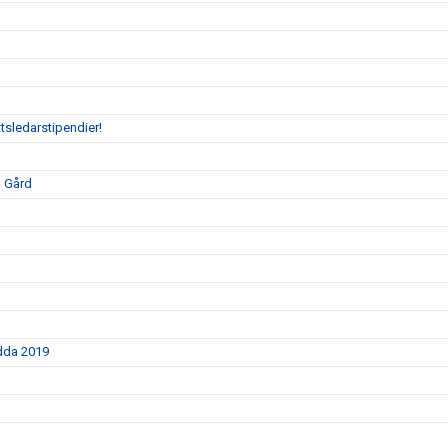
tsledarstipendier!
o Gård
ödda 2019