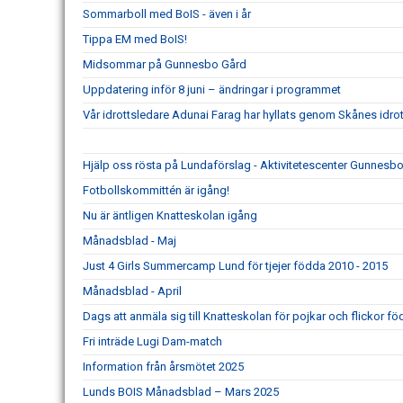
Sommarboll med BoIS - även i år
Tippa EM med BoIS!
Midsommar på Gunnesbo Gård
Uppdatering inför 8 juni – ändringar i programmet
Vår idrottsledare Adunai Farag har hyllats genom Skånes idrot
Hjälp oss rösta på Lundaförslag - Aktivitetescenter Gunnesb
Fotbollskommittén är igång!
Nu är äntligen Knatteskolan igång
Månadsblad - Maj
Just 4 Girls Summercamp Lund för tjejer födda 2010 - 2015
Månadsblad - April
Dags att anmäla sig till Knatteskolan för pojkar och flickor f
Fri inträde Lugi Dam-match
Information från årsmötet 2025
Lunds BOIS Månadsblad – Mars 2025