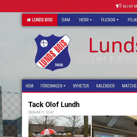
BLI NY 
LUNDS BOIS
DAM
HERR
FLICKOR
POJ
Lund
Lunds Boll och I
HEM
FÖRENINGEN
NYHETER
KALENDER
MATCHE
Tack Olof Lundh
2024-04-11 10:47