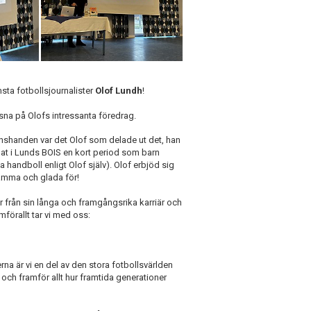
sta fotbollsjournalister
Olof Lundh
!
sna på Olofs intressanta föredrag.
nshanden var det Olof som delade ut det, han
spelat i Lunds BOIS en kort period som barn
a handboll enligt Olof själv). Olof erbjöd sig
ksamma och glada för!
 från sin långa och framgångsrika karriär och
mförallt tar vi med oss:
rna är vi en del av den stora fotbollsvärlden
 och framför allt hur framtida generationer