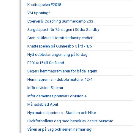
Knattespelen F2018
VM-tippning!!
Coerver® Coaching Summercamp v.33
Sargsläppet för 7årslagen i Södra Sandby
Grattis Hildur till idrottsledarstipendiet!
Knattespelen på Gunnesbo Gård - 1/5
Nytt dubbelarrangemang på lördag
F2014/15 till Småland
Seger i hemmapremiären för båda lagen!
Hemmapremiär - dubbla matcher 12/4
Inför division 5 herrar
Inför damernas premiär i division 4
Månadsblad April
Nya materialpartners - Stadium och Nike
Flickfotbollens dag med besök av Zecira Musovic
Våren är på väg och serien närmar sig!