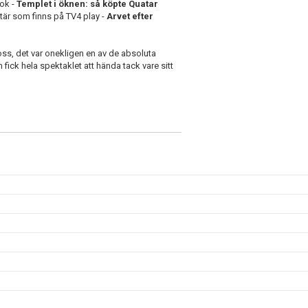
ok -
Templet i öknen: så köpte Quatar
tär som finns på TV4 play -
Arvet efter
oss, det var onekligen en av de absoluta
 fick hela spektaklet att hända tack vare sitt