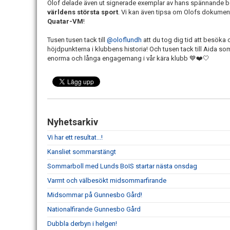
Olof delade även ut signerade exemplar av hans spännande b
världens största sport
. Vi kan även tipsa om Olofs dokumen
Quatar-VM
!
Tusen tusen tack till
@oloflundh
att du tog dig tid att besöka 
höjdpunkterna i klubbens historia! Och tusen tack till Aida som
enorma och långa engagemang i vår kära klubb 💙❤️🤍
Nyhetsarkiv
Vi har ett resultat...!
Kansliet sommarstängt
Sommarboll med Lunds BoIS startar nästa onsdag
Varmt och välbesökt midsommarfirande
Midsommar på Gunnesbo Gård!
Nationalfirande Gunnesbo Gård
Dubbla derbyn i helgen!