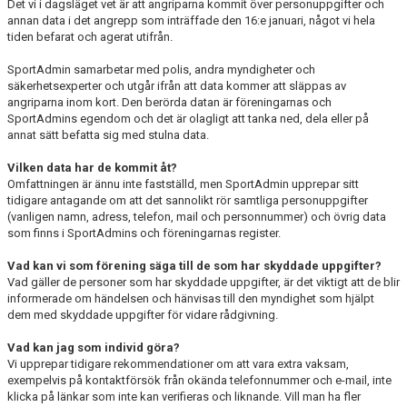
Det vi i dagsläget vet är att angriparna kommit över personuppgifter och
annan data i det angrepp som inträffade den 16:e januari, något vi hela
tiden befarat och agerat utifrån.
SportAdmin samarbetar med polis, andra myndigheter och
säkerhetsexperter och utgår ifrån att data kommer att släppas av
angriparna inom kort. Den berörda datan är föreningarnas och
SportAdmins egendom och det är olagligt att tanka ned, dela eller på
annat sätt befatta sig med stulna data.
Vilken data har de kommit åt?
Omfattningen är ännu inte fastställd, men SportAdmin upprepar sitt
tidigare antagande om att det sannolikt rör samtliga personuppgifter
(vanligen namn, adress, telefon, mail och personnummer) och övrig data
som finns i SportAdmins och föreningarnas register.
Vad kan vi som förening säga till de som har skyddade uppgifter?
Vad gäller de personer som har skyddade uppgifter, är det viktigt att de blir
informerade om händelsen och hänvisas till den myndighet som hjälpt
dem med skyddade uppgifter för vidare rådgivning.
Vad kan jag som individ göra?
Vi upprepar tidigare rekommendationer om att vara extra vaksam,
exempelvis på kontaktförsök från okända telefonnummer och e-mail, inte
klicka på länkar som inte kan verifieras och liknande. Vill man ha fler