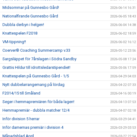
Midsommar på Gunnesbo Gård!
2026-06-14 16:31
Nationalfirande Gunnesbo Gård
2026-06-05 18:43
Dubbla derbyn i helgen!
2026-06-04 14:38
Knattespelen F2018
2026-06-02 18:59
VM-tippning!!
2026-06-02 16:12
Coerver® Coaching Summercamp v.33
2026-05-12 23:56
Sargsläppet för 7årslagen i Södra Sandby
2026-05-08 17:24
Grattis Hildur till idrottsledarstipendiet!
2026-05-06 17:59
Knattespelen på Gunnesbo Gård - 1/5
2026-04-29 04:03
Nytt dubbelarrangemang på lördag
2026-04-22 07:33
F2014/15 till Småland
2026-04-16 00:19
Seger i hemmapremiären för båda lagen!
2026-04-13 07:53
Hemmapremiär - dubbla matcher 12/4
2026-04-07 02:18
Inför division 5 herrar
2026-03-29 04:41
Inför damernas premiär i division 4
2026-03-29 03:53
Månadsblad April
2026-03-27 22:54