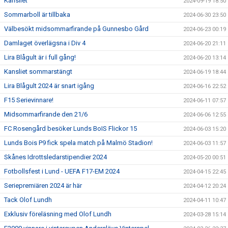
Kansliet
2024-09-19 18:50
Sommarboll är tillbaka
2024-06-30 23:50
Välbesökt midsommarfirande på Gunnesbo Gård
2024-06-23 00:19
Damlaget överlägsna i Div 4
2024-06-20 21:11
Lira Blågult är i full gång!
2024-06-20 13:14
Kansliet sommarstängt
2024-06-19 18:44
Lira Blågult 2024 är snart igång
2024-06-16 22:52
F15 Serievinnare!
2024-06-11 07:57
Midsommarfirande den 21/6
2024-06-06 12:55
FC Rosengård besöker Lunds BoIS Flickor 15
2024-06-03 15:20
Lunds Bois P9 fick spela match på Malmö Stadion!
2024-06-03 11:57
Skånes Idrottsledarstipendier 2024
2024-05-20 00:51
Fotbollsfest i Lund - UEFA F17-EM 2024
2024-04-15 22:45
Seriepremiären 2024 är här
2024-04-12 20:24
Tack Olof Lundh
2024-04-11 10:47
Exklusiv föreläsning med Olof Lundh
2024-03-28 15:14