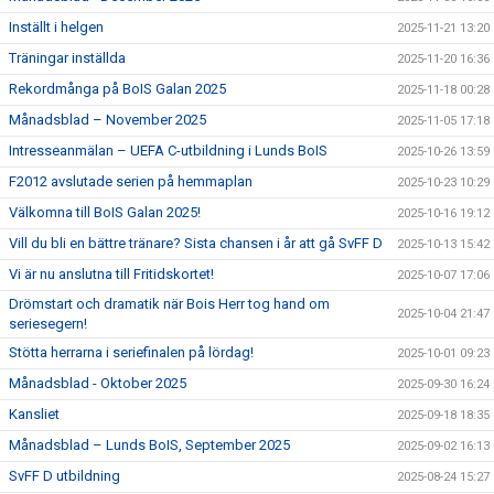
Inställt i helgen
2025-11-21 13:20
Träningar inställda
2025-11-20 16:36
Rekordmånga på BoIS Galan 2025
2025-11-18 00:28
Månadsblad – November 2025
2025-11-05 17:18
Intresseanmälan – UEFA C-utbildning i Lunds BoIS
2025-10-26 13:59
F2012 avslutade serien på hemmaplan
2025-10-23 10:29
Välkomna till BoIS Galan 2025!
2025-10-16 19:12
Vill du bli en bättre tränare? Sista chansen i år att gå SvFF D
2025-10-13 15:42
Vi är nu anslutna till Fritidskortet!
2025-10-07 17:06
Drömstart och dramatik när Bois Herr tog hand om
2025-10-04 21:47
seriesegern!
Stötta herrarna i seriefinalen på lördag!
2025-10-01 09:23
Månadsblad - Oktober 2025
2025-09-30 16:24
Kansliet
2025-09-18 18:35
Månadsblad – Lunds BoIS, September 2025
2025-09-02 16:13
SvFF D utbildning
2025-08-24 15:27