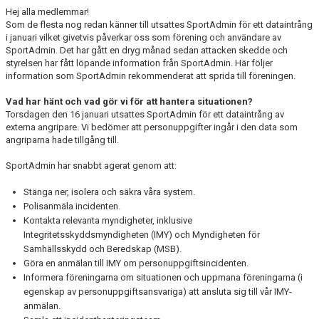
Hej alla medlemmar!
MEDLEMSKAP
Som de flesta nog redan känner till utsattes SportAdmin för ett dataintrång
i januari vilket givetvis påverkar oss som förening och användare av
SportAdmin. Det har gått en dryg månad sedan attacken skedde och
KLUBBSHOP
styrelsen har fått löpande information från SportAdmin. Här följer
information som SportAdmin rekommenderat att sprida till föreningen.
TILL FÖRÄLDRAR
Vad har hänt och vad gör vi för att hantera situationen?
Torsdagen den 16 januari utsattes SportAdmin för ett dataintrång av
KONTAKT
externa angripare. Vi bedömer att personuppgifter ingår i den data som
angriparna hade tillgång till.
SPONSORER
SportAdmin har snabbt agerat genom att:
Stänga ner, isolera och säkra våra system.
Polisanmäla incidenten.
Kontakta relevanta myndigheter, inklusive
Integritetsskyddsmyndigheten (IMY) och Myndigheten för
Samhällsskydd och Beredskap (MSB).
Göra en anmälan till IMY om personuppgiftsincidenten.
Informera föreningarna om situationen och uppmana föreningarna (i
egenskap av personuppgiftsansvariga) att ansluta sig till vår IMY-
anmälan.