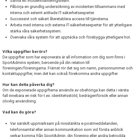
Samla ett incidenthanteringsteam.
Påbörja en grundlig undersökning av incidenten tillsammans med
interna och externt anlitade IT-säkerhetsexperter.
Successivt och säkert återetablera access till tjänsterna.
Arbeta med interna och externa IT-säkerhetsexperter för att ytterligare
stärka våra säkerhetssystem.
Övervaka våra system för att upptäcka och förebygga ytterligare hot.
Vilka uppgifter berörs?
De uppgifter som har exponerats är all information om dig som finns i
SportAdmins system, beroende på din relation till
föreningen/föreningarna. Främst rör det sig om namn, personnummer och
kontaktuppgifter, men det kan också förekomma andra uppgifter.
Hur kan detta påverka dig?
Om de exponerade uppgifterna används av obehöriga kan detta i värsta
fall innebära en risk för t.ex. identitetsstöld, bedrägeriförsök eller annan
olovlig användning.
Vad kan du göra?
Var särskilt uppmärksam på misstänkta e-postmeddelanden,
telefonsamtal eller annan kommunikation som vid första anblick
verkar komma från SportAdmin, din förening eller andra betrodda