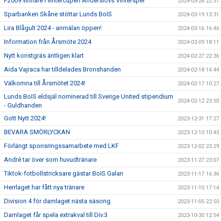
F2009 vinnare i vintercupen Anderslövs Vinterspel
2024-03-26 22:37
Sparbanken Skåne stöttar Lunds BoIS
2024-03-19 13:31
Lira Blågult 2024 - anmälan öppen!
2024-03-16 16:46
Information från Årsmöte 2024
2024-03-09 18:11
Nytt konstgräs äntligen klart
2024-02-27 22:36
Aida Vajraca har tilldelades Bronshanden
2024-02-18 14:44
Välkomna till Årsmötet 2024!
2024-02-17 10:27
Lunds BoIS eldsjäl nominerad till Sverige United stipendium
2024-02-12 23:50
- Guldhanden
Gott Nytt 2024!
2023-12-31 17:27
BEVARA SMÖRLYCKAN
2023-12-10 10:45
Förlängt sponsringssamarbete med LKF
2023-12-02 23:29
André tar över som huvudtränare
2023-11-27 23:07
Tiktok-fotbollstricksare gästar BoIS Galan
2023-11-17 16:36
Herrlaget har fått nya tränare
2023-11-10 17:14
Division 4 för damlaget nästa säsong
2023-11-05 22:50
Damlaget får spela extrakval till Div.3
2023-10-30 12:54