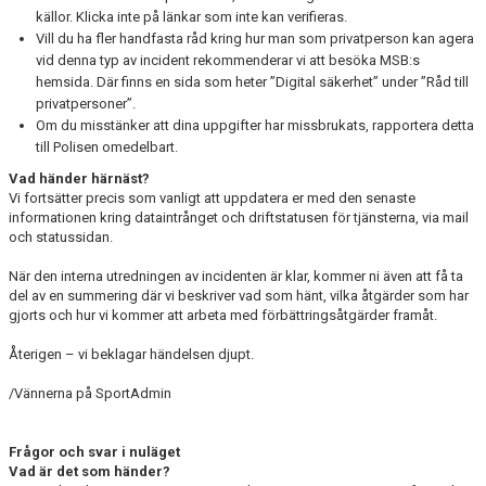
källor. Klicka inte på länkar som inte kan verifieras.
Vill du ha fler handfasta råd kring hur man som privatperson kan agera
vid denna typ av incident rekommenderar vi att besöka MSB:s
hemsida. Där finns en sida som heter ”Digital säkerhet” under ”Råd till
privatpersoner”.
Om du misstänker att dina uppgifter har missbrukats, rapportera detta
till Polisen omedelbart.
Vad händer härnäst?
Vi fortsätter precis som vanligt att uppdatera er med den senaste
informationen kring dataintrånget och driftstatusen för tjänsterna, via mail
och statussidan.
När den interna utredningen av incidenten är klar, kommer ni även att få ta
del av en summering där vi beskriver vad som hänt, vilka åtgärder som har
gjorts och hur vi kommer att arbeta med förbättringsåtgärder framåt.
Återigen – vi beklagar händelsen djupt.
/Vännerna på SportAdmin
Frågor och svar i nuläget
Vad är det som händer?