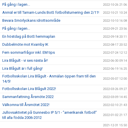
På gång i lagen...
2022-10-26 21:06
Anmäl er till Tamam-Lunds BoIS fotbollsturnering den 2/11!
2022-10-21 10:24
Bevara Smörlyckans idrottsområde
2022-10-10 16:08
På gång i lagen...
2022-09-21 23:56
En höstdag på BoIS hemmaplan
2022-09-18 20:11
Dubbelmöte mot Kvarnby IK
2022-08-17 20:52
Fem sommarfrågor inkl. EM tips
2022-07-24 12:12
Lira Blågult - vi ses nästa år!
2022-06-30 09:14
Lira Blågult är i full gång!
2022-06-19 16:25
Fotbollsskolan Lira Blågult - Anmälan öppen fram till den
2022-05-07 12:00
14/5!
Fotbollsskolan Lira Blågult 2022!
2022-03-26 09:27
Sammanfattning Årsmöte 2022
2022-03-09 14:45
Välkomna till Årsmötet 2022!
2022-02-10 21:43
Jullovsaktivitet på Gunnesbo IP 5/1 - ”amerikansk fotboll”
2022-01-02 21:17
till alla födda 2006-2012
2021-12-31 15:50