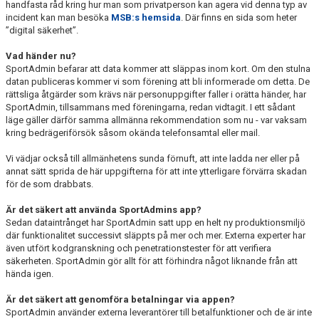
handfasta råd kring hur man som privatperson kan agera vid denna typ av
incident kan man besöka
MSB:s hemsida
. Där finns en sida som heter
”digital säkerhet”.
Vad händer nu?
SportAdmin befarar att data kommer att släppas inom kort. Om den stulna
datan publiceras kommer vi som förening att bli informerade om detta. De
rättsliga åtgärder som krävs när personuppgifter faller i orätta händer, har
SportAdmin, tillsammans med föreningarna, redan vidtagit. I ett sådant
läge gäller därför samma allmänna rekommendation som nu - var vaksam
kring bedrägeriförsök såsom okända telefonsamtal eller mail.
Vi vädjar också till allmänhetens sunda förnuft, att inte ladda ner eller på
annat sätt sprida de här uppgifterna för att inte ytterligare förvärra skadan
för de som drabbats.
Är det säkert att använda SportAdmins app?
Sedan dataintrånget har SportAdmin satt upp en helt ny produktionsmiljö
där funktionalitet successivt släppts på mer och mer. Externa experter har
även utfört kodgranskning och penetrationstester för att verifiera
säkerheten. SportAdmin gör allt för att förhindra något liknande från att
hända igen.
Är det säkert att genomföra betalningar via appen?
SportAdmin använder externa leverantörer till betalfunktioner och de är inte