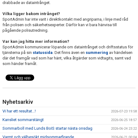
drabbade av dataintrånget.
Vilka ligger bakom intrånget?
SportAdmin har inte varit i direktkontakt med angriparna, i linje med råd
från polisen och säkerhetsexperter. Därför kan vi bara hänvisa till
pågående polisutredning.
Var kan jag hitta mer information?
SportAdmin kommunicerar löpande om dataintrånget och driftsstatus för
tjänsterna på sin
statussida
. Det finns även en
summering
av händelsen
där det framgår vad som har hänt, vilka åtgärder som vidtagits, samt vad
som händer framåt.
Nyhetsarkiv
Vi har ett resultat...!
2026-07-23 19:58
Kansliet sommarstängt
2026-06-25 18:57
Sommarboll med Lunds BoIS startar nästa onsdag
2026-06-24 23:22
Varmt och välbesökt midsommarfirande
2026-06-21 00:04