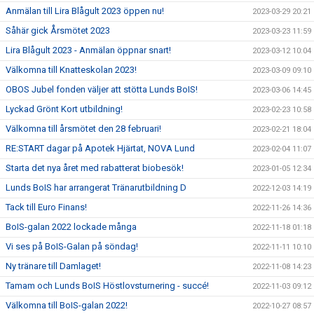
Anmälan till Lira Blågult 2023 öppen nu!
2023-03-29 20:21
Såhär gick Årsmötet 2023
2023-03-23 11:59
Lira Blågult 2023 - Anmälan öppnar snart!
2023-03-12 10:04
Välkomna till Knatteskolan 2023!
2023-03-09 09:10
OBOS Jubel fonden väljer att stötta Lunds BoIS!
2023-03-06 14:45
Lyckad Grönt Kort utbildning!
2023-02-23 10:58
Välkomna till årsmötet den 28 februari!
2023-02-21 18:04
RE:START dagar på Apotek Hjärtat, NOVA Lund
2023-02-04 11:07
Starta det nya året med rabatterat biobesök!
2023-01-05 12:34
Lunds BoIS har arrangerat Tränarutbildning D
2022-12-03 14:19
Tack till Euro Finans!
2022-11-26 14:36
BoIS-galan 2022 lockade många
2022-11-18 01:18
Vi ses på BoIS-Galan på söndag!
2022-11-11 10:10
Ny tränare till Damlaget!
2022-11-08 14:23
Tamam och Lunds BoIS Höstlovsturnering - succé!
2022-11-03 09:12
Välkomna till BoIS-galan 2022!
2022-10-27 08:57