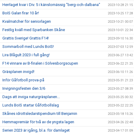
Herrlaget kvar i Div. 5 i känslomässig "berg-och-dalbana"
2023-10-28 21:15
BoIS Galan firar 10 år!
2023-10-25 17:28
Kvalmatcher för seniorlagen
2023-10-21 00:07
Festlig kväll med Sparbanken Skåne
2023-10-01 22:34
Grattis Sverige! Grattis F14!
2023-09-10 16:30
Sommarboll med Lunds BoIS!
2023-07-03 12:59
Lira Blågult 2023 i full gång!
2023-06-27 13:42
F14 vinnare av B-finalen i Sölvesborgscupen
2023-06-22 21:25
Gräsplanen invigd!
2023-06-10 11:26
Inför Gåfotboll prova-på
2023-05-31 21:23
Invigningsfesten den 3/6
2023-05-27 08:39
Dags att inviga naturgräsplanen...
2023-05-25 00:32
Lunds BoIS startar Gåfotbollslag
2023-05-22 22:25
Skånes idrottsledarstipendium till Benjamin
2023-05-18 15:26
Hemmapremiär för två av de yngsta lagen
2023-04-26 22:48
Serien 2023 är igång, bl.a. för damlaget
2023-04-17 01:09