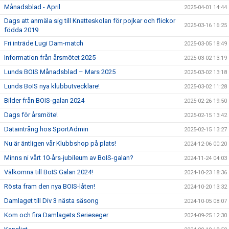
Månadsblad - April
2025-04-01 14:44
Dags att anmäla sig till Knatteskolan för pojkar och flickor
2025-03-16 16:25
födda 2019
Fri inträde Lugi Dam-match
2025-03-05 18:49
Information från årsmötet 2025
2025-03-02 13:19
Lunds BOIS Månadsblad – Mars 2025
2025-03-02 13:18
Lunds BoIS nya klubbutvecklare!
2025-03-02 11:28
Bilder från BOIS-galan 2024
2025-02-26 19:50
Dags för årsmöte!
2025-02-15 13:42
Dataintrång hos SportAdmin
2025-02-15 13:27
Nu är äntligen vår Klubbshop på plats!
2024-12-06 00:20
Minns ni vårt 10-års-jubileum av BoIS-galan?
2024-11-24 04:03
Välkomna till BoIS Galan 2024!
2024-10-23 18:36
Rösta fram den nya BOIS-låten!
2024-10-20 13:32
Damlaget till Div 3 nästa säsong
2024-10-05 08:07
Kom och fira Damlagets Serieseger
2024-09-25 12:30