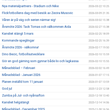
Nya materialpartners - Stadium och Nike
2026-03-22 10:25
Flickfotbollens dag med besök av Zecira Musovic
2026-03-09 21:35
Våren är på väg och serien närmar sig!
2026-03-02 15:38
Årsmöte 2026: Tack Tomas och välkommen Aida
2026-02-27 15:38
Kansliet stängt 5 mars
2026-02-25 18:09
Kommande speglingar
2026-02-25 16:39
Årsmöte 2026 - välkomna!
2026-02-17 19:50
Dino Becic, fotbollsutvecklare
2026-02-10 15:59
Gör en god gärning som gynnar både liv och lagkassa
2026-02-10 15:55
Månadsblad – Februari
2026-02-02 16:49
Månadsblad - Januari 2026
2026-01-07 17:15
Planen inställd tom 11 januari
2026-01-07 13:59
God jul
2025-12-23 12:58
Zumba på Jul- och nyårsafton
2025-12-18 13:40
Kansliet helgstängt
2025-12-14 14:06
Månadsblad - December 2025
2025-11-30 16:56