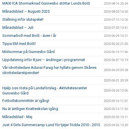
MAXI ICA Stormarknad Gunnesbo stöttar Lunds BoIS
2025-08-16 20:24
Månadsblad – Augusti 2025
2025-08-03 14:50
Ställning inför slutspelet!
2025-07-15 12:26
Månadsblad – Juli
2025-07-03 13:41
Sommarboll med BoIS - även i år
2025-06-29 10:21
Tippa EM med BoIS!
2025-06-26 21:05
Midsommar på Gunnesbo Gård
2025-06-15 17:56
Uppdatering inför 8 juni – ändringar i programmet
2025-06-07 15:19
Vår idrottsledare Adunai Farag har hyllats genom Skånes
2025-06-03 09:28
idrottsledarstipendier!
2025-06-01 20:59
Hjälp oss rösta på Lundaförslag - Aktivitetescenter
2025-05-24 13:06
Gunnesbo Gård
Fotbollskommittén är igång!
2025-05-16 11:01
Nu är äntligen Knatteskolan igång
2025-05-15 11:35
Månadsblad - Maj
2025-05-05 13:11
Just 4 Girls Summercamp Lund för tjejer födda 2010 - 2015
2025-04-26 13:20