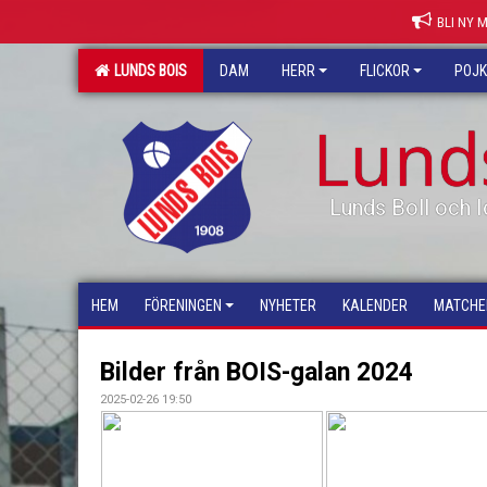
BLI NY 
LUNDS BOIS
DAM
HERR
FLICKOR
POJ
Lund
Lunds Boll och I
HEM
FÖRENINGEN
NYHETER
KALENDER
MATCHE
Bilder från BOIS-galan 2024
2025-02-26 19:50