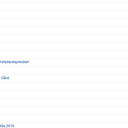
tsledarstipendier!
o Gård
ödda 2019