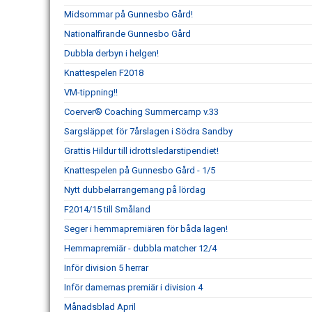
Midsommar på Gunnesbo Gård!
Nationalfirande Gunnesbo Gård
Dubbla derbyn i helgen!
Knattespelen F2018
VM-tippning!!
Coerver® Coaching Summercamp v.33
Sargsläppet för 7årslagen i Södra Sandby
Grattis Hildur till idrottsledarstipendiet!
Knattespelen på Gunnesbo Gård - 1/5
Nytt dubbelarrangemang på lördag
F2014/15 till Småland
Seger i hemmapremiären för båda lagen!
Hemmapremiär - dubbla matcher 12/4
Inför division 5 herrar
Inför damernas premiär i division 4
Månadsblad April