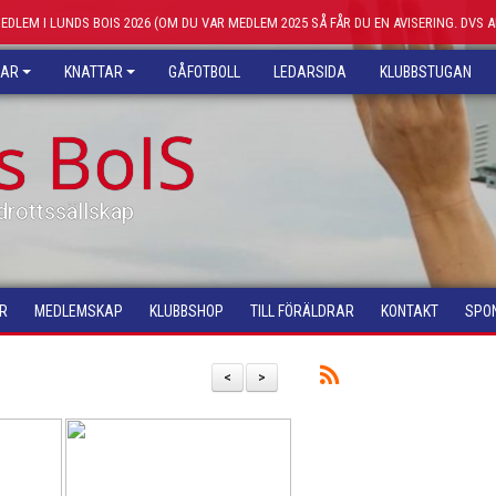
MEDLEM I LUNDS BOIS 2026 (OM DU VAR MEDLEM 2025 SÅ FÅR DU EN AVISERING. DVS 
KAR
KNATTAR
GÅFOTBOLL
LEDARSIDA
KLUBBSTUGAN
s BoIS
drottssällskap
R
MEDLEMSKAP
KLUBBSHOP
TILL FÖRÄLDRAR
KONTAKT
SPO
<
>