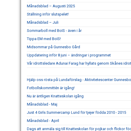
Månadsblad – Augusti 2025
Ställning inför slutspelet!
Månadsblad – Juli
Sommarboll med BoIS - även i år
Tippa EM med BoIS!
Midsommar på Gunnesbo Gård
Uppdatering inför 8 juni – ändringar i programmet
Vår idrottsledare Adunai Farag har hyllats genom Skånes idrot
Hjälp oss rösta på Lundaförslag - Aktivitetescenter Gunnesb
Fotbollskommittén är igång!
Nu är äntligen Knatteskolan igång
Månadsblad - Maj
Just 4 Girls Summercamp Lund för tjejer födda 2010 - 2015
Månadsblad - April
Dags att anmäla sig till Knatteskolan för pojkar och flickor f