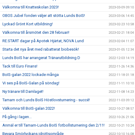
Välkomna till Knatteskolan 2023!
2023-03-09 09:10
OBOS Jubel fonden väljer att stötta Lunds BoIS!
2023-03-06 14:45
Lyckad Grönt Kort utbildning!
2023-02-23 10:58
Välkomna till årsmötet den 28 februari!
2023-02-21 18:04
RE:START dagar på Apotek Hjärtat, NOVA Lund
2023-02-04 11:07
Starta det nya året med rabatterat biobesök!
2023-01-05 12:34
Lunds BoIS har arrangerat Tränarutbildning D
2022-12-03 14:19
Tack till Euro Finans!
2022-11-26 14:36
BoIS-galan 2022 lockade många
2022-11-18 01:18
Vi ses på BoIS-Galan på söndag!
2022-11-11 10:10
Ny tränare till Damlaget!
2022-11-08 14:23
Tamam och Lunds BoIS Höstlovsturnering - succé!
2022-11-03 09:12
Välkomna till BoIS-galan 2022!
2022-10-27 08:57
På gång i lagen...
2022-10-26 21:06
Anmäl er till Tamam-Lunds BoIS fotbollsturnering den 2/11!
2022-10-21 10:24
Bevara Smörlyckans idrottsområde
2022-10-10 16:08