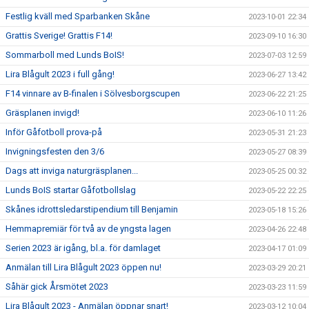
Festlig kväll med Sparbanken Skåne
2023-10-01 22:34
Grattis Sverige! Grattis F14!
2023-09-10 16:30
Sommarboll med Lunds BoIS!
2023-07-03 12:59
Lira Blågult 2023 i full gång!
2023-06-27 13:42
F14 vinnare av B-finalen i Sölvesborgscupen
2023-06-22 21:25
Gräsplanen invigd!
2023-06-10 11:26
Inför Gåfotboll prova-på
2023-05-31 21:23
Invigningsfesten den 3/6
2023-05-27 08:39
Dags att inviga naturgräsplanen...
2023-05-25 00:32
Lunds BoIS startar Gåfotbollslag
2023-05-22 22:25
Skånes idrottsledarstipendium till Benjamin
2023-05-18 15:26
Hemmapremiär för två av de yngsta lagen
2023-04-26 22:48
Serien 2023 är igång, bl.a. för damlaget
2023-04-17 01:09
Anmälan till Lira Blågult 2023 öppen nu!
2023-03-29 20:21
Såhär gick Årsmötet 2023
2023-03-23 11:59
Lira Blågult 2023 - Anmälan öppnar snart!
2023-03-12 10:04