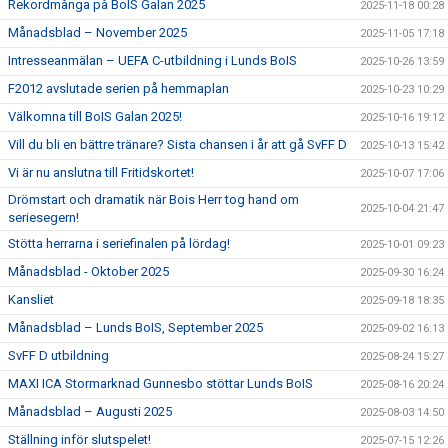
Rekordmånga på BoIS Galan 2025
2025-11-18 00:28
Månadsblad – November 2025
2025-11-05 17:18
Intresseanmälan – UEFA C-utbildning i Lunds BoIS
2025-10-26 13:59
F2012 avslutade serien på hemmaplan
2025-10-23 10:29
Välkomna till BoIS Galan 2025!
2025-10-16 19:12
Vill du bli en bättre tränare? Sista chansen i år att gå SvFF D
2025-10-13 15:42
Vi är nu anslutna till Fritidskortet!
2025-10-07 17:06
Drömstart och dramatik när Bois Herr tog hand om
2025-10-04 21:47
seriesegern!
Stötta herrarna i seriefinalen på lördag!
2025-10-01 09:23
Månadsblad - Oktober 2025
2025-09-30 16:24
Kansliet
2025-09-18 18:35
Månadsblad – Lunds BoIS, September 2025
2025-09-02 16:13
SvFF D utbildning
2025-08-24 15:27
MAXI ICA Stormarknad Gunnesbo stöttar Lunds BoIS
2025-08-16 20:24
Månadsblad – Augusti 2025
2025-08-03 14:50
Ställning inför slutspelet!
2025-07-15 12:26