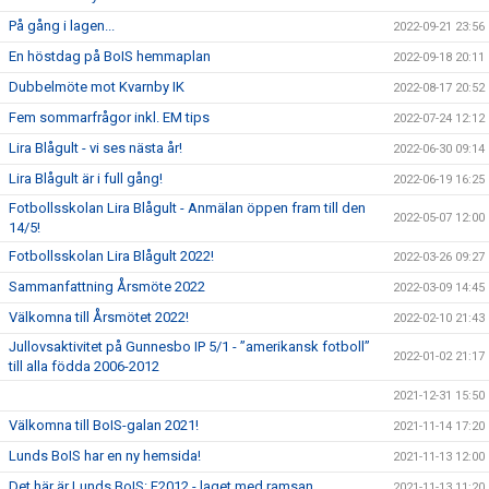
På gång i lagen...
2022-09-21 23:56
En höstdag på BoIS hemmaplan
2022-09-18 20:11
Dubbelmöte mot Kvarnby IK
2022-08-17 20:52
Fem sommarfrågor inkl. EM tips
2022-07-24 12:12
Lira Blågult - vi ses nästa år!
2022-06-30 09:14
Lira Blågult är i full gång!
2022-06-19 16:25
Fotbollsskolan Lira Blågult - Anmälan öppen fram till den
2022-05-07 12:00
14/5!
Fotbollsskolan Lira Blågult 2022!
2022-03-26 09:27
Sammanfattning Årsmöte 2022
2022-03-09 14:45
Välkomna till Årsmötet 2022!
2022-02-10 21:43
Jullovsaktivitet på Gunnesbo IP 5/1 - ”amerikansk fotboll”
2022-01-02 21:17
till alla födda 2006-2012
2021-12-31 15:50
Välkomna till BoIS-galan 2021!
2021-11-14 17:20
Lunds BoIS har en ny hemsida!
2021-11-13 12:00
Det här är Lunds BoIS: F2012 - laget med ramsan
2021-11-13 11:20