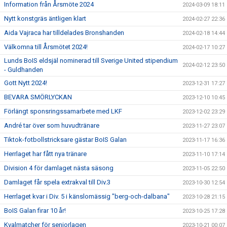
Information från Årsmöte 2024
2024-03-09 18:11
Nytt konstgräs äntligen klart
2024-02-27 22:36
Aida Vajraca har tilldelades Bronshanden
2024-02-18 14:44
Välkomna till Årsmötet 2024!
2024-02-17 10:27
Lunds BoIS eldsjäl nominerad till Sverige United stipendium
2024-02-12 23:50
- Guldhanden
Gott Nytt 2024!
2023-12-31 17:27
BEVARA SMÖRLYCKAN
2023-12-10 10:45
Förlängt sponsringssamarbete med LKF
2023-12-02 23:29
André tar över som huvudtränare
2023-11-27 23:07
Tiktok-fotbollstricksare gästar BoIS Galan
2023-11-17 16:36
Herrlaget har fått nya tränare
2023-11-10 17:14
Division 4 för damlaget nästa säsong
2023-11-05 22:50
Damlaget får spela extrakval till Div.3
2023-10-30 12:54
Herrlaget kvar i Div. 5 i känslomässig "berg-och-dalbana"
2023-10-28 21:15
BoIS Galan firar 10 år!
2023-10-25 17:28
Kvalmatcher för seniorlagen
2023-10-21 00:07