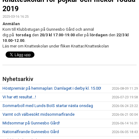
2019
MEDLEMSKAP
2025-03-16 16:25
KLUBBSHOP
Anmälan
Kom till Klubbstugan på Gunnesbo Gård och anmäl
dig på
torsdag
den
20/3 kl 17.00-19.00
eller på
lördagen
den
22/3 kl
TILL FÖRÄLDRAR
10.00-12.00.
Läs mer om Knatteskolan under fliken Knattar/Knatteskolan
KONTAKT
SPONSORER
Nyhetsarkiv
Höstpremiär på hemmaplan: Damlaget i derby kl. 15.00!
2026-08-09 11:29
Vi har ett resultat...!
2026-07-23 19:58
Sommarboll med Lunds BoIS startar nästa onsdag
2026-06-24 23:22
Varmt och välbesökt midsommarfirande
2026-06-21 00:04
Midsommar på Gunnesbo Gård!
2026-06-14 16:31
Nationalfirande Gunnesbo Gård
2026-06-05 18:43