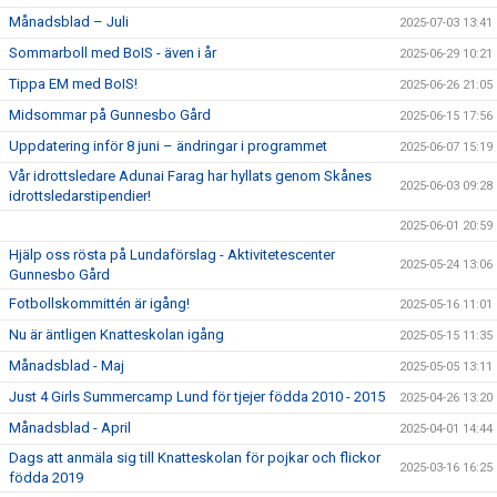
Månadsblad – Juli
2025-07-03 13:41
Sommarboll med BoIS - även i år
2025-06-29 10:21
Tippa EM med BoIS!
2025-06-26 21:05
Midsommar på Gunnesbo Gård
2025-06-15 17:56
Uppdatering inför 8 juni – ändringar i programmet
2025-06-07 15:19
Vår idrottsledare Adunai Farag har hyllats genom Skånes
2025-06-03 09:28
idrottsledarstipendier!
2025-06-01 20:59
Hjälp oss rösta på Lundaförslag - Aktivitetescenter
2025-05-24 13:06
Gunnesbo Gård
Fotbollskommittén är igång!
2025-05-16 11:01
Nu är äntligen Knatteskolan igång
2025-05-15 11:35
Månadsblad - Maj
2025-05-05 13:11
Just 4 Girls Summercamp Lund för tjejer födda 2010 - 2015
2025-04-26 13:20
Månadsblad - April
2025-04-01 14:44
Dags att anmäla sig till Knatteskolan för pojkar och flickor
2025-03-16 16:25
födda 2019