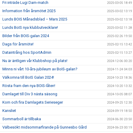
Fri inträde Lugi Dam-match
2025-03-05 18:49
Information från årsmötet 2025
2025-03-02 13:19
Lunds BOIS Månadsblad – Mars 2025
2025-03-02 13:18
Lunds BoIS nya klubbutvecklare!
2025-03-02 11:28
Bilder från BOIS-galan 2024
2025-02-26 19:50
Dags för årsmöte!
2025-02-15 13:42
Dataintrång hos SportAdmin
2025-02-15 13:27
Nu är äntligen vår Klubbshop på plats!
2024-12-06 00:20
Minns ni vårt 10-års-jubileum av BoIS-galan?
2024-11-24 04:03
Välkomna till BoIS Galan 2024!
2024-10-23 18:36
Rösta fram den nya BOIS-låten!
2024-10-20 13:32
Damlaget till Div 3 nästa säsong
2024-10-05 08:07
Kom och fira Damlagets Serieseger
2024-09-25 12:30
Kansliet
2024-09-19 18:50
Sommarboll är tillbaka
2024-06-30 23:50
Välbesökt midsommarfirande på Gunnesbo Gård
2024-06-23 00:19