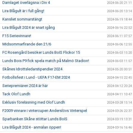
Damlaget överlägsna i Div 4
2024-06-20 21:11
Lira Blågult är i full gång!
2024-06-20 13:14
Kansliet sommarstängt
2024-06-19 18:44
Lira Blågult 2024 är snart igång
2024-06-16 22:52
F15 Serievinnare!
2024-06-11 07:57
Midsommarfirande den 21/6
2024-06-06 12:55
FC Rosengård besöker Lunds BoIS Flickor 15
2024-06-03 15:20
Lunds Bois P9 fick spela match på Malmö Stadion!
2024-06-03 11:57
Skånes Idrottsledarstipendier 2024
2024-05-20 00:51
Fotbollsfest i Lund - UEFA F17-EM 2024
2024-04-15 22:45
Seriepremiären 2024 är här
2024-04-12 20:24
Tack Olof Lundh
2024-04-11 10:47
Exklusiv föreläsning med Olof Lundh
2024-03-28 15:14
F2009 vinnare i vintercupen Anderslövs Vinterspel
2024-03-26 22:37
Sparbanken Skåne stöttar Lunds BoIS
2024-03-19 13:31
Lira Blågult 2024 - anmälan öppen!
2024-03-16 16:46