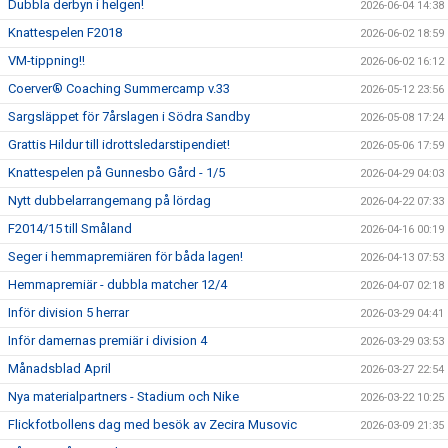
Dubbla derbyn i helgen!
2026-06-04 14:38
Knattespelen F2018
2026-06-02 18:59
VM-tippning!!
2026-06-02 16:12
Coerver® Coaching Summercamp v.33
2026-05-12 23:56
Sargsläppet för 7årslagen i Södra Sandby
2026-05-08 17:24
Grattis Hildur till idrottsledarstipendiet!
2026-05-06 17:59
Knattespelen på Gunnesbo Gård - 1/5
2026-04-29 04:03
Nytt dubbelarrangemang på lördag
2026-04-22 07:33
F2014/15 till Småland
2026-04-16 00:19
Seger i hemmapremiären för båda lagen!
2026-04-13 07:53
Hemmapremiär - dubbla matcher 12/4
2026-04-07 02:18
Inför division 5 herrar
2026-03-29 04:41
Inför damernas premiär i division 4
2026-03-29 03:53
Månadsblad April
2026-03-27 22:54
Nya materialpartners - Stadium och Nike
2026-03-22 10:25
Flickfotbollens dag med besök av Zecira Musovic
2026-03-09 21:35