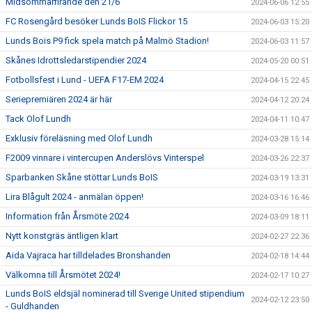
Midsommarfirande den 21/6
2024-06-06 12:55
FC Rosengård besöker Lunds BoIS Flickor 15
2024-06-03 15:20
Lunds Bois P9 fick spela match på Malmö Stadion!
2024-06-03 11:57
Skånes Idrottsledarstipendier 2024
2024-05-20 00:51
Fotbollsfest i Lund - UEFA F17-EM 2024
2024-04-15 22:45
Seriepremiären 2024 är här
2024-04-12 20:24
Tack Olof Lundh
2024-04-11 10:47
Exklusiv föreläsning med Olof Lundh
2024-03-28 15:14
F2009 vinnare i vintercupen Anderslövs Vinterspel
2024-03-26 22:37
Sparbanken Skåne stöttar Lunds BoIS
2024-03-19 13:31
Lira Blågult 2024 - anmälan öppen!
2024-03-16 16:46
Information från Årsmöte 2024
2024-03-09 18:11
Nytt konstgräs äntligen klart
2024-02-27 22:36
Aida Vajraca har tilldelades Bronshanden
2024-02-18 14:44
Välkomna till Årsmötet 2024!
2024-02-17 10:27
Lunds BoIS eldsjäl nominerad till Sverige United stipendium
2024-02-12 23:50
- Guldhanden