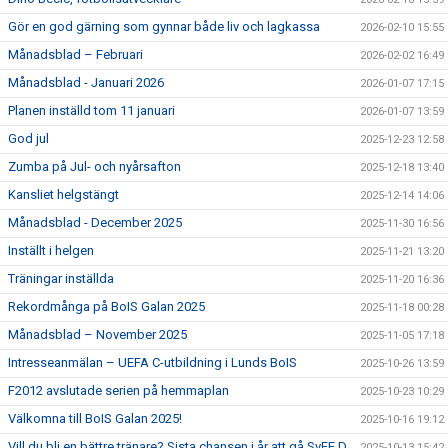
Gör en god gärning som gynnar både liv och lagkassa
2026-02-10 15:55
Månadsblad – Februari
2026-02-02 16:49
Månadsblad - Januari 2026
2026-01-07 17:15
Planen inställd tom 11 januari
2026-01-07 13:59
God jul
2025-12-23 12:58
Zumba på Jul- och nyårsafton
2025-12-18 13:40
Kansliet helgstängt
2025-12-14 14:06
Månadsblad - December 2025
2025-11-30 16:56
Inställt i helgen
2025-11-21 13:20
Träningar inställda
2025-11-20 16:36
Rekordmånga på BoIS Galan 2025
2025-11-18 00:28
Månadsblad – November 2025
2025-11-05 17:18
Intresseanmälan – UEFA C-utbildning i Lunds BoIS
2025-10-26 13:59
F2012 avslutade serien på hemmaplan
2025-10-23 10:29
Välkomna till BoIS Galan 2025!
2025-10-16 19:12
Vill du bli en bättre tränare? Sista chansen i år att gå SvFF D
2025-10-13 15:42