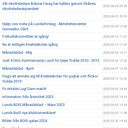
Vår idrottsledare Adunai Farag har hyllats genom Skånes
2025-06-03 09:28
idrottsledarstipendier!
2025-06-01 20:59
Hjälp oss rösta på Lundaförslag - Aktivitetescenter
2025-05-24 13:06
Gunnesbo Gård
Fotbollskommittén är igång!
2025-05-16 11:01
Nu är äntligen Knatteskolan igång
2025-05-15 11:35
Månadsblad - Maj
2025-05-05 13:11
Just 4 Girls Summercamp Lund för tjejer födda 2010 - 2015
2025-04-26 13:20
Månadsblad - April
2025-04-01 14:44
Dags att anmäla sig till Knatteskolan för pojkar och flickor
2025-03-16 16:25
födda 2019
Fri inträde Lugi Dam-match
2025-03-05 18:49
Information från årsmötet 2025
2025-03-02 13:19
Lunds BOIS Månadsblad – Mars 2025
2025-03-02 13:18
Lunds BoIS nya klubbutvecklare!
2025-03-02 11:28
Bilder från BOIS-galan 2024
2025-02-26 19:50