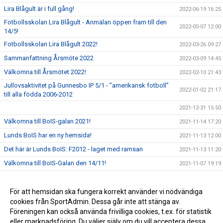
Lira Blågult är i full gång!
2022-06-19 16:25
Fotbollsskolan Lira Blågult - Anmälan öppen fram till den
2022-05-07 12:00
14/5!
Fotbollsskolan Lira Blågult 2022!
2022-03-26 09:27
Sammanfattning Årsmöte 2022
2022-03-09 14:45
Välkomna till Årsmötet 2022!
2022-02-10 21:43
Jullovsaktivitet på Gunnesbo IP 5/1 - ”amerikansk fotboll”
2022-01-02 21:17
till alla födda 2006-2012
2021-12-31 15:50
Välkomna till BoIS-galan 2021!
2021-11-14 17:20
Lunds BoIS har en ny hemsida!
2021-11-13 12:00
Det här är Lunds BoIS: F2012 - laget med ramsan
2021-11-13 11:20
Välkomna till BoIS-Galan den 14/11!
2021-11-07 19:19
Lättnader i restriktionerna
2021-06-06 16:39
Seniorernas seriestart och ny sponsor - Northmill Bank
För att hemsidan ska fungera korrekt använder vi nödvändiga
2021-06-06 16:38
cookies från SportAdmin. Dessa går inte att stänga av.
Träningsmatcher och samarbete mellan lagen
2021-05-17 16:40
Föreningen kan också använda frivilliga cookies, t.ex. för statistik
eller marknadsföring. Du väljer själv om du vill acceptera dessa.