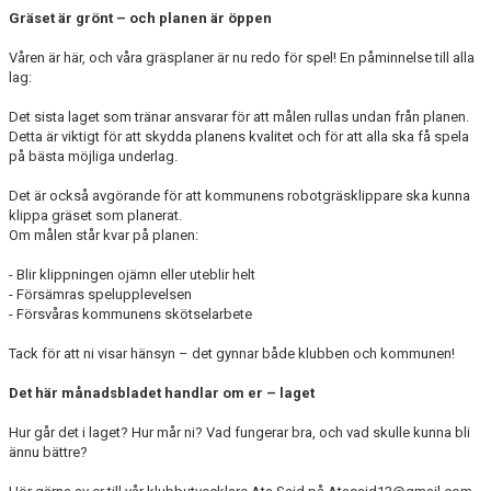
Gräset är grönt – och planen är öppen
MEDLEMSKAP
Våren är här, och våra gräsplaner är nu redo för spel! En påminnelse till alla
lag:
KLUBBSHOP
Det sista laget som tränar ansvarar för att målen rullas undan från planen.
TILL FÖRÄLDRAR
Detta är viktigt för att skydda planens kvalitet och för att alla ska få spela
på bästa möjliga underlag.
KONTAKT
Det är också avgörande för att kommunens robotgräsklippare ska kunna
klippa gräset som planerat.
SPONSORER
Om målen står kvar på planen:
- Blir klippningen ojämn eller uteblir helt
- Försämras spelupplevelsen
- Försvåras kommunens skötselarbete
Tack för att ni visar hänsyn – det gynnar både klubben och kommunen!
Det här månadsbladet handlar om er – laget
Hur går det i laget? Hur mår ni? Vad fungerar bra, och vad skulle kunna bli
ännu bättre?