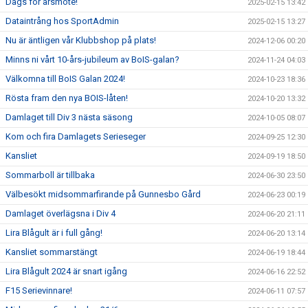
Dags för årsmöte!
2025-02-15 13:42
Dataintrång hos SportAdmin
2025-02-15 13:27
Nu är äntligen vår Klubbshop på plats!
2024-12-06 00:20
Minns ni vårt 10-års-jubileum av BoIS-galan?
2024-11-24 04:03
Välkomna till BoIS Galan 2024!
2024-10-23 18:36
Rösta fram den nya BOIS-låten!
2024-10-20 13:32
Damlaget till Div 3 nästa säsong
2024-10-05 08:07
Kom och fira Damlagets Serieseger
2024-09-25 12:30
Kansliet
2024-09-19 18:50
Sommarboll är tillbaka
2024-06-30 23:50
Välbesökt midsommarfirande på Gunnesbo Gård
2024-06-23 00:19
Damlaget överlägsna i Div 4
2024-06-20 21:11
Lira Blågult är i full gång!
2024-06-20 13:14
Kansliet sommarstängt
2024-06-19 18:44
Lira Blågult 2024 är snart igång
2024-06-16 22:52
F15 Serievinnare!
2024-06-11 07:57