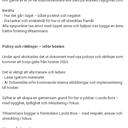
Hör gärna av er till vår klubbutvecklare Ata Said på Atasaid13@gmail.com
Berätta:
- Hur det går i laget – både positivt och negativt
- Era tankar och önskemål för hur ni vill utvecklas framåt
Alla synpunkter tas emot med öppet sinne och hjälper oss bygga en ännu
bättre förening tillsammans.
Policy och riktlinjer – inför hösten
Under april skickades det ut dokument med nya policys och riktlinjer som
kommer att börja gälla från hösten 2025.
Det är viktigt att alla tränare och ledare:
- Läser igenom materialet
- Är förberedda inför kommande interna utbildningar och implementering
till hösten
Syftet är att skapa en gemensam grund för hur vi jobbar i Lunds Bois –
med trygghet, tydlighet och inkludering i fokus.
Tillsammans bygger vi framtidens Lunds Bois – med respekt, ansvar och
utveckling i fokus.