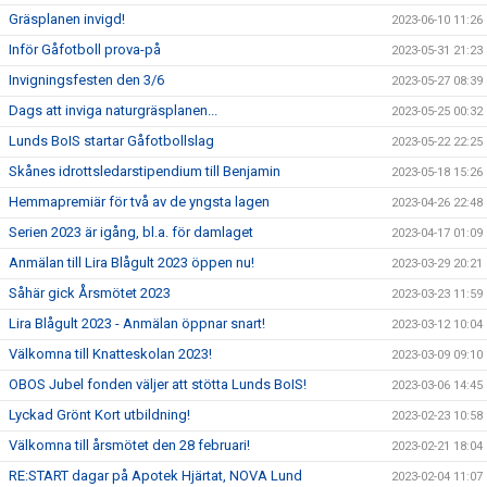
Gräsplanen invigd!
2023-06-10 11:26
Inför Gåfotboll prova-på
2023-05-31 21:23
Invigningsfesten den 3/6
2023-05-27 08:39
Dags att inviga naturgräsplanen...
2023-05-25 00:32
Lunds BoIS startar Gåfotbollslag
2023-05-22 22:25
Skånes idrottsledarstipendium till Benjamin
2023-05-18 15:26
Hemmapremiär för två av de yngsta lagen
2023-04-26 22:48
Serien 2023 är igång, bl.a. för damlaget
2023-04-17 01:09
Anmälan till Lira Blågult 2023 öppen nu!
2023-03-29 20:21
Såhär gick Årsmötet 2023
2023-03-23 11:59
Lira Blågult 2023 - Anmälan öppnar snart!
2023-03-12 10:04
Välkomna till Knatteskolan 2023!
2023-03-09 09:10
OBOS Jubel fonden väljer att stötta Lunds BoIS!
2023-03-06 14:45
Lyckad Grönt Kort utbildning!
2023-02-23 10:58
Välkomna till årsmötet den 28 februari!
2023-02-21 18:04
RE:START dagar på Apotek Hjärtat, NOVA Lund
2023-02-04 11:07