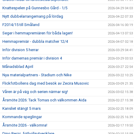
Knattespelen på Gunnesbo Gård - 1/5
2026-04-29 04:03
Nytt dubbelarrangemang på lördag
2026-04-22 07:33
F2014/15 till Småland
2026-04-16 00:19
Seger i hemmapremiären för båda lagen!
2026-04-13 07:53
Hemmapremiär - dubbla matcher 12/4
2026-04-07 02:18
Inför division 5 herrar
2026-03-29 04:41
Inför damernas premiär i division 4
2026-03-29 03:53
Månadsblad April
2026-03-27 22:54
Nya materialpartners - Stadium och Nike
2026-03-22 10:25
Flickfotbollens dag med besök av Zecira Musovic
2026-03-09 21:35
Våren är på väg och serien närmar sig!
2026-03-02 15:38
Årsmöte 2026: Tack Tomas och välkommen Aida
2026-02-27 15:38
Kansliet stängt 5 mars
2026-02-25 18:09
Kommande speglingar
2026-02-25 16:39
Årsmöte 2026 - välkomna!
2026-02-17 19:50
Dino Becic, fotbollsutvecklare
2026-02-10 15:59