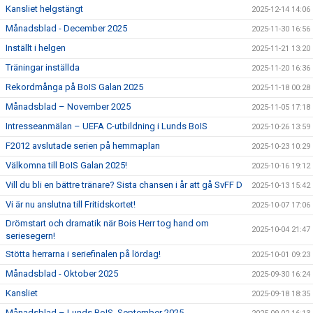
Kansliet helgstängt
2025-12-14 14:06
Månadsblad - December 2025
2025-11-30 16:56
Inställt i helgen
2025-11-21 13:20
Träningar inställda
2025-11-20 16:36
Rekordmånga på BoIS Galan 2025
2025-11-18 00:28
Månadsblad – November 2025
2025-11-05 17:18
Intresseanmälan – UEFA C-utbildning i Lunds BoIS
2025-10-26 13:59
F2012 avslutade serien på hemmaplan
2025-10-23 10:29
Välkomna till BoIS Galan 2025!
2025-10-16 19:12
Vill du bli en bättre tränare? Sista chansen i år att gå SvFF D
2025-10-13 15:42
Vi är nu anslutna till Fritidskortet!
2025-10-07 17:06
Drömstart och dramatik när Bois Herr tog hand om
2025-10-04 21:47
seriesegern!
Stötta herrarna i seriefinalen på lördag!
2025-10-01 09:23
Månadsblad - Oktober 2025
2025-09-30 16:24
Kansliet
2025-09-18 18:35
Månadsblad – Lunds BoIS, September 2025