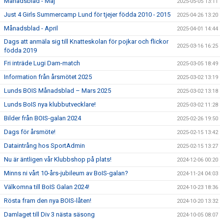
Månadsblad - Maj
2025-05-05 13:11
Just 4 Girls Summercamp Lund för tjejer födda 2010 - 2015
2025-04-26 13:20
Månadsblad - April
2025-04-01 14:44
Dags att anmäla sig till Knatteskolan för pojkar och flickor
2025-03-16 16:25
födda 2019
Fri inträde Lugi Dam-match
2025-03-05 18:49
Information från årsmötet 2025
2025-03-02 13:19
Lunds BOIS Månadsblad – Mars 2025
2025-03-02 13:18
Lunds BoIS nya klubbutvecklare!
2025-03-02 11:28
Bilder från BOIS-galan 2024
2025-02-26 19:50
Dags för årsmöte!
2025-02-15 13:42
Dataintrång hos SportAdmin
2025-02-15 13:27
Nu är äntligen vår Klubbshop på plats!
2024-12-06 00:20
Minns ni vårt 10-års-jubileum av BoIS-galan?
2024-11-24 04:03
Välkomna till BoIS Galan 2024!
2024-10-23 18:36
Rösta fram den nya BOIS-låten!
2024-10-20 13:32
Damlaget till Div 3 nästa säsong
2024-10-05 08:07