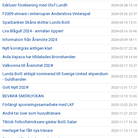
Exklusiv föreläsning med Olof Lundh
2024-03-28 15:14
F2009 vinnare i vintercupen Anderslövs Vinterspel
2024-03-26 22:37
Sparbanken Skåne stöttar Lunds BoIS
2024-03-19 13:31
Lira Blågult 2024 - anmälan öppen!
2024-03-16 16:46
Information från Årsmöte 2024
2024-03-09 18:11
Nytt konstgräs äntligen klart
2024-02-27 22:36
Aida Vajraca har tilldelades Bronshanden
2024-02-18 14:44
Välkomna till Årsmötet 2024!
2024-02-17 10:27
Lunds BoIS eldsjäl nominerad till Sverige United stipendium
2024-02-12 23:50
- Guldhanden
Gott Nytt 2024!
2023-12-31 17:27
BEVARA SMÖRLYCKAN
2023-12-10 10:45
Förlängt sponsringssamarbete med LKF
2023-12-02 23:29
André tar över som huvudtränare
2023-11-27 23:07
Tiktok-fotbollstricksare gästar BoIS Galan
2023-11-17 16:36
Herrlaget har fått nya tränare
2023-11-10 17:14