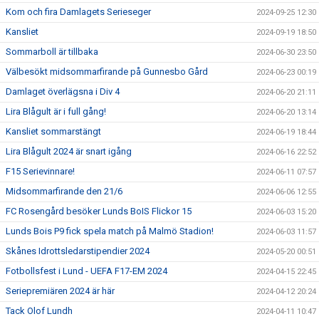
Kom och fira Damlagets Serieseger
2024-09-25 12:30
Kansliet
2024-09-19 18:50
Sommarboll är tillbaka
2024-06-30 23:50
Välbesökt midsommarfirande på Gunnesbo Gård
2024-06-23 00:19
Damlaget överlägsna i Div 4
2024-06-20 21:11
Lira Blågult är i full gång!
2024-06-20 13:14
Kansliet sommarstängt
2024-06-19 18:44
Lira Blågult 2024 är snart igång
2024-06-16 22:52
F15 Serievinnare!
2024-06-11 07:57
Midsommarfirande den 21/6
2024-06-06 12:55
FC Rosengård besöker Lunds BoIS Flickor 15
2024-06-03 15:20
Lunds Bois P9 fick spela match på Malmö Stadion!
2024-06-03 11:57
Skånes Idrottsledarstipendier 2024
2024-05-20 00:51
Fotbollsfest i Lund - UEFA F17-EM 2024
2024-04-15 22:45
Seriepremiären 2024 är här
2024-04-12 20:24
Tack Olof Lundh
2024-04-11 10:47