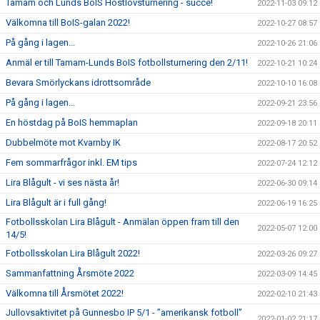
Tamam och Lunds BoIS Höstlovsturnering - succé!
2022-11-03 09:12
Välkomna till BoIS-galan 2022!
2022-10-27 08:57
På gång i lagen...
2022-10-26 21:06
Anmäl er till Tamam-Lunds BoIS fotbollsturnering den 2/11!
2022-10-21 10:24
Bevara Smörlyckans idrottsområde
2022-10-10 16:08
På gång i lagen...
2022-09-21 23:56
En höstdag på BoIS hemmaplan
2022-09-18 20:11
Dubbelmöte mot Kvarnby IK
2022-08-17 20:52
Fem sommarfrågor inkl. EM tips
2022-07-24 12:12
Lira Blågult - vi ses nästa år!
2022-06-30 09:14
Lira Blågult är i full gång!
2022-06-19 16:25
Fotbollsskolan Lira Blågult - Anmälan öppen fram till den
2022-05-07 12:00
14/5!
Fotbollsskolan Lira Blågult 2022!
2022-03-26 09:27
Sammanfattning Årsmöte 2022
2022-03-09 14:45
Välkomna till Årsmötet 2022!
2022-02-10 21:43
Jullovsaktivitet på Gunnesbo IP 5/1 - ”amerikansk fotboll”
2022-01-02 21:17