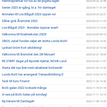
Hemmapremiär för två av de yngsta lagen
2023-04-26 22:48
Serien 2023 är igång, bl.a. för damlaget
2023-04-17 01:09
Anmälan till Lira Blågult 2023 öppen nu!
2023-03-29 20:21
Såhär gick Årsmötet 2023
2023-03-23 11:59
Lira Blågult 2023 - Anmälan öppnar snart!
2023-03-12 10:04
Välkomna till Knatteskolan 2023!
2023-03-09 09:10
OBOS Jubel fonden väljer att stötta Lunds BoIS!
2023-03-06 14:45
Lyckad Grönt Kort utbildning!
2023-02-23 10:58
Välkomna till årsmötet den 28 februari!
2023-02-21 18:04
RE:START dagar på Apotek Hjärtat, NOVA Lund
2023-02-04 11:07
Starta det nya året med rabatterat biobesök!
2023-01-05 12:34
Lunds BoIS har arrangerat Tränarutbildning D
2022-12-03 14:19
Tack till Euro Finans!
2022-11-26 14:36
BoIS-galan 2022 lockade många
2022-11-18 01:18
Vi ses på BoIS-Galan på söndag!
2022-11-11 10:10
Ny tränare till Damlaget!
2022-11-08 14:23