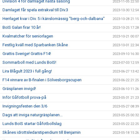
Division 4 för damlaget nästa säsong
2023-11-05 22:50
Damlaget får spela extrakval till Div.3
2023-10-30 12:54
Herrlaget kvar i Div. 5 i känslomässig "berg-och-dalbana"
2023-10-28 21:15
BoIS Galan firar 10 år!
2023-10-25 17:28
Kvalmatcher för seniorlagen
2023-10-21 00:07
Festlig kväll med Sparbanken Skåne
2023-10-01 22:34
Grattis Sverige! Grattis F14!
2023-09-10 16:30
Sommarboll med Lunds BoIS!
2023-07-03 12:59
Lira Blågult 2023 i full gång!
2023-06-27 13:42
F14 vinnare av B-finalen i Sölvesborgscupen
2023-06-22 21:25
Gräsplanen invigd!
2023-06-10 11:26
Inför Gåfotboll prova-på
2023-05-31 21:23
Invigningsfesten den 3/6
2023-05-27 08:39
Dags att inviga naturgräsplanen...
2023-05-25 00:32
Lunds BoIS startar Gåfotbollslag
2023-05-22 22:25
Skånes idrottsledarstipendium till Benjamin
2023-05-18 15:26