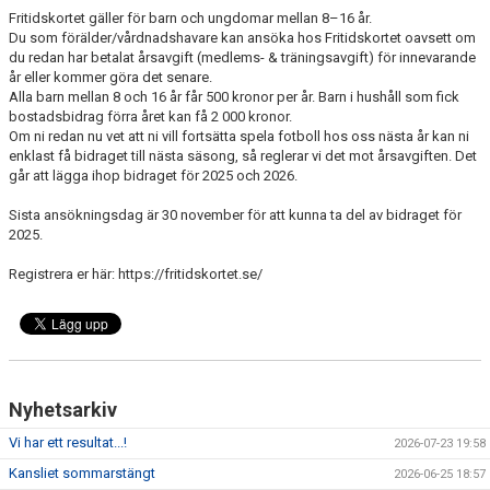
Fritidskortet gäller för barn och ungdomar mellan 8–16 år.
MEDLEMSKAP
Du som förälder/vårdnadshavare kan ansöka hos Fritidskortet oavsett om
du redan har betalat årsavgift (medlems- & träningsavgift) för innevarande
år eller kommer göra det senare.
KLUBBSHOP
Alla barn mellan 8 och 16 år får 500 kronor per år. Barn i hushåll som fick
bostadsbidrag förra året kan få 2 000 kronor.
TILL FÖRÄLDRAR
Om ni redan nu vet att ni vill fortsätta spela fotboll hos oss nästa år kan ni
enklast få bidraget till nästa säsong, så reglerar vi det mot årsavgiften. Det
går att lägga ihop bidraget för 2025 och 2026.
KONTAKT
Sista ansökningsdag är 30 november för att kunna ta del av bidraget för
SPONSORER
2025.
Registrera er här: https://fritidskortet.se/
Nyhetsarkiv
Vi har ett resultat...!
2026-07-23 19:58
Kansliet sommarstängt
2026-06-25 18:57