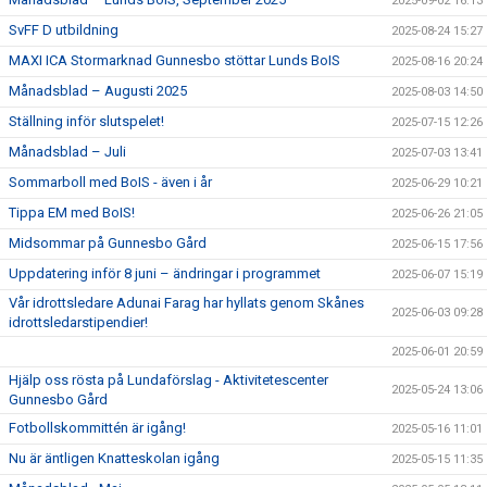
2025-09-02 16:13
SvFF D utbildning
2025-08-24 15:27
MAXI ICA Stormarknad Gunnesbo stöttar Lunds BoIS
2025-08-16 20:24
Månadsblad – Augusti 2025
2025-08-03 14:50
Ställning inför slutspelet!
2025-07-15 12:26
Månadsblad – Juli
2025-07-03 13:41
Sommarboll med BoIS - även i år
2025-06-29 10:21
Tippa EM med BoIS!
2025-06-26 21:05
Midsommar på Gunnesbo Gård
2025-06-15 17:56
Uppdatering inför 8 juni – ändringar i programmet
2025-06-07 15:19
Vår idrottsledare Adunai Farag har hyllats genom Skånes
2025-06-03 09:28
idrottsledarstipendier!
2025-06-01 20:59
Hjälp oss rösta på Lundaförslag - Aktivitetescenter
2025-05-24 13:06
Gunnesbo Gård
Fotbollskommittén är igång!
2025-05-16 11:01
Nu är äntligen Knatteskolan igång
2025-05-15 11:35