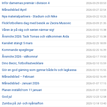
Inför damernas premiär i division 4
2026-03-29 03:53
Månadsblad April
2026-03-27 22:54
Nya materialpartners - Stadium och Nike
2026-03-22 10:25
Flickfotbollens dag med besök av Zecira Musovic
2026-03-09 21:35
Våren är på väg och serien närmar sig!
2026-03-02 15:38
Årsmöte 2026: Tack Tomas och välkommen Aida
2026-02-27 15:38
Kansliet stängt 5 mars
2026-02-25 18:09
Kommande speglingar
2026-02-25 16:39
Årsmöte 2026 - välkomna!
2026-02-17 19:50
Dino Becic, fotbollsutvecklare
2026-02-10 15:59
Gör en god gärning som gynnar både liv och lagkassa
2026-02-10 15:55
Månadsblad – Februari
2026-02-02 16:49
Månadsblad - Januari 2026
2026-01-07 17:15
Planen inställd tom 11 januari
2026-01-07 13:59
God jul
2025-12-23 12:58
Zumba på Jul- och nyårsafton
2025-12-18 13:40