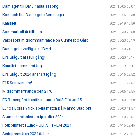
Damlaget till Div 3 nästa säsong
2024-10-05 08:07
Kom och fira Damlagets Serieseger
2024-09-25 12:30
Kansliet
2024-09-19 18:50
Sommarboll är tillbaka
2024-06-30 23:50
Välbesökt midsommarfirande på Gunnesbo Gård
2024-06-23 00:19
Damlaget överlägsna i Div 4
2024-06-20 21:11
Lira Blågult är i full gång!
2024-06-20 13:14
Kansliet sommarstängt
2024-06-19 18:44
Lira Blågult 2024 är snart igång
2024-06-16 22:52
F15 Serievinnare!
2024-06-11 07:57
Midsommarfirande den 21/6
2024-06-06 12:55
FC Rosengård besöker Lunds BoIS Flickor 15
2024-06-03 15:20
Lunds Bois P9 fick spela match på Malmö Stadion!
2024-06-03 11:57
Skånes Idrottsledarstipendier 2024
2024-05-20 00:51
Fotbollsfest i Lund - UEFA F17-EM 2024
2024-04-15 22:45
Seriepremiären 2024 är här
2024-04-12 20:24