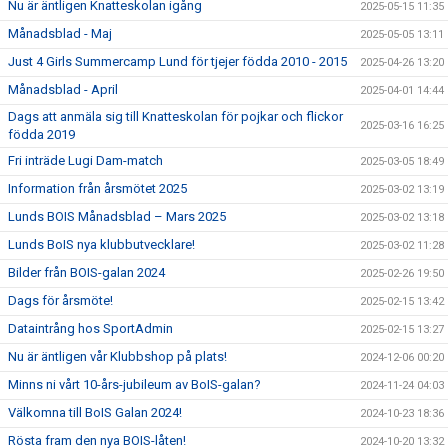
Nu är äntligen Knatteskolan igång
2025-05-15 11:35
Månadsblad - Maj
2025-05-05 13:11
Just 4 Girls Summercamp Lund för tjejer födda 2010 - 2015
2025-04-26 13:20
Månadsblad - April
2025-04-01 14:44
Dags att anmäla sig till Knatteskolan för pojkar och flickor
2025-03-16 16:25
födda 2019
Fri inträde Lugi Dam-match
2025-03-05 18:49
Information från årsmötet 2025
2025-03-02 13:19
Lunds BOIS Månadsblad – Mars 2025
2025-03-02 13:18
Lunds BoIS nya klubbutvecklare!
2025-03-02 11:28
Bilder från BOIS-galan 2024
2025-02-26 19:50
Dags för årsmöte!
2025-02-15 13:42
Dataintrång hos SportAdmin
2025-02-15 13:27
Nu är äntligen vår Klubbshop på plats!
2024-12-06 00:20
Minns ni vårt 10-års-jubileum av BoIS-galan?
2024-11-24 04:03
Välkomna till BoIS Galan 2024!
2024-10-23 18:36
Rösta fram den nya BOIS-låten!
2024-10-20 13:32