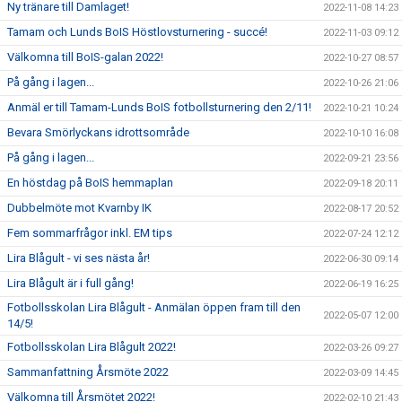
Ny tränare till Damlaget!
2022-11-08 14:23
Tamam och Lunds BoIS Höstlovsturnering - succé!
2022-11-03 09:12
Välkomna till BoIS-galan 2022!
2022-10-27 08:57
På gång i lagen...
2022-10-26 21:06
Anmäl er till Tamam-Lunds BoIS fotbollsturnering den 2/11!
2022-10-21 10:24
Bevara Smörlyckans idrottsområde
2022-10-10 16:08
På gång i lagen...
2022-09-21 23:56
En höstdag på BoIS hemmaplan
2022-09-18 20:11
Dubbelmöte mot Kvarnby IK
2022-08-17 20:52
Fem sommarfrågor inkl. EM tips
2022-07-24 12:12
Lira Blågult - vi ses nästa år!
2022-06-30 09:14
Lira Blågult är i full gång!
2022-06-19 16:25
Fotbollsskolan Lira Blågult - Anmälan öppen fram till den
2022-05-07 12:00
14/5!
Fotbollsskolan Lira Blågult 2022!
2022-03-26 09:27
Sammanfattning Årsmöte 2022
2022-03-09 14:45
Välkomna till Årsmötet 2022!
2022-02-10 21:43