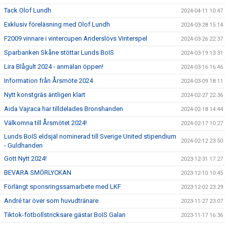
Tack Olof Lundh
2024-04-11 10:47
Exklusiv föreläsning med Olof Lundh
2024-03-28 15:14
F2009 vinnare i vintercupen Anderslövs Vinterspel
2024-03-26 22:37
Sparbanken Skåne stöttar Lunds BoIS
2024-03-19 13:31
Lira Blågult 2024 - anmälan öppen!
2024-03-16 16:46
Information från Årsmöte 2024
2024-03-09 18:11
Nytt konstgräs äntligen klart
2024-02-27 22:36
Aida Vajraca har tilldelades Bronshanden
2024-02-18 14:44
Välkomna till Årsmötet 2024!
2024-02-17 10:27
Lunds BoIS eldsjäl nominerad till Sverige United stipendium
2024-02-12 23:50
- Guldhanden
Gott Nytt 2024!
2023-12-31 17:27
BEVARA SMÖRLYCKAN
2023-12-10 10:45
Förlängt sponsringssamarbete med LKF
2023-12-02 23:29
André tar över som huvudtränare
2023-11-27 23:07
Tiktok-fotbollstricksare gästar BoIS Galan
2023-11-17 16:36