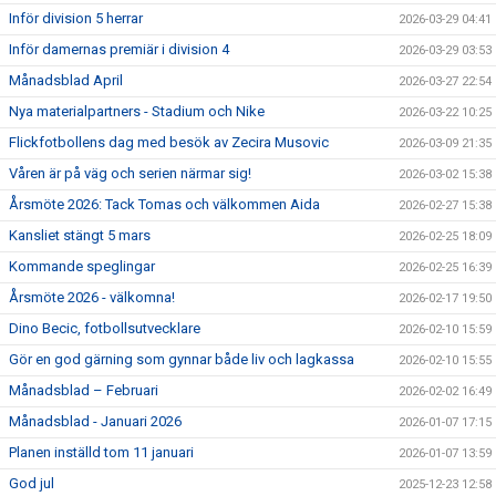
Inför division 5 herrar
2026-03-29 04:41
Inför damernas premiär i division 4
2026-03-29 03:53
Månadsblad April
2026-03-27 22:54
Nya materialpartners - Stadium och Nike
2026-03-22 10:25
Flickfotbollens dag med besök av Zecira Musovic
2026-03-09 21:35
Våren är på väg och serien närmar sig!
2026-03-02 15:38
Årsmöte 2026: Tack Tomas och välkommen Aida
2026-02-27 15:38
Kansliet stängt 5 mars
2026-02-25 18:09
Kommande speglingar
2026-02-25 16:39
Årsmöte 2026 - välkomna!
2026-02-17 19:50
Dino Becic, fotbollsutvecklare
2026-02-10 15:59
Gör en god gärning som gynnar både liv och lagkassa
2026-02-10 15:55
Månadsblad – Februari
2026-02-02 16:49
Månadsblad - Januari 2026
2026-01-07 17:15
Planen inställd tom 11 januari
2026-01-07 13:59
God jul
2025-12-23 12:58