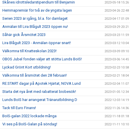
Skånes idrottsledarstipendium till Benjamin
2023-05-18 15:26
Hemmapremiär för två av de yngsta lagen
2023-04-26 22:48
Serien 2023 är igång, bl.a. för damlaget
2023-04-17 01:09
Anmälan till Lira Blågult 2023 öppen nu!
2023-03-29 20:21
Såhär gick Årsmötet 2023
2023-03-23 11:59
Lira Blågult 2023 - Anmälan öppnar snart!
2023-03-12 10:04
Välkomna till Knatteskolan 2023!
2023-03-09 09:10
OBOS Jubel fonden väljer att stötta Lunds BoIS!
2023-03-06 14:45
Lyckad Grönt Kort utbildning!
2023-02-23 10:58
Välkomna till årsmötet den 28 februari!
2023-02-21 18:04
RE:START dagar på Apotek Hjärtat, NOVA Lund
2023-02-04 11:07
Starta det nya året med rabatterat biobesök!
2023-01-05 12:34
Lunds BoIS har arrangerat Tränarutbildning D
2022-12-03 14:19
Tack till Euro Finans!
2022-11-26 14:36
BoIS-galan 2022 lockade många
2022-11-18 01:18
Vi ses på BoIS-Galan på söndag!
2022-11-11 10:10