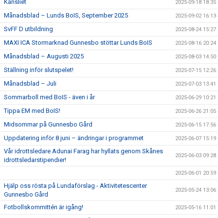
Kansliet
2025-09-18 18:35
Månadsblad – Lunds BoIS, September 2025
2025-09-02 16:13
SvFF D utbildning
2025-08-24 15:27
MAXI ICA Stormarknad Gunnesbo stöttar Lunds BoIS
2025-08-16 20:24
Månadsblad – Augusti 2025
2025-08-03 14:50
Ställning inför slutspelet!
2025-07-15 12:26
Månadsblad – Juli
2025-07-03 13:41
Sommarboll med BoIS - även i år
2025-06-29 10:21
Tippa EM med BoIS!
2025-06-26 21:05
Midsommar på Gunnesbo Gård
2025-06-15 17:56
Uppdatering inför 8 juni – ändringar i programmet
2025-06-07 15:19
Vår idrottsledare Adunai Farag har hyllats genom Skånes
2025-06-03 09:28
idrottsledarstipendier!
2025-06-01 20:59
Hjälp oss rösta på Lundaförslag - Aktivitetescenter
2025-05-24 13:06
Gunnesbo Gård
Fotbollskommittén är igång!
2025-05-16 11:01