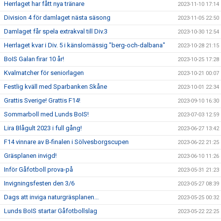
Herrlaget har fått nya tränare
2023-11-10 17:14
Division 4 för damlaget nästa säsong
2023-11-05 22:50
Damlaget får spela extrakval till Div.3
2023-10-30 12:54
Herrlaget kvar i Div. 5 i känslomässig "berg-och-dalbana"
2023-10-28 21:15
BoIS Galan firar 10 år!
2023-10-25 17:28
Kvalmatcher för seniorlagen
2023-10-21 00:07
Festlig kväll med Sparbanken Skåne
2023-10-01 22:34
Grattis Sverige! Grattis F14!
2023-09-10 16:30
Sommarboll med Lunds BoIS!
2023-07-03 12:59
Lira Blågult 2023 i full gång!
2023-06-27 13:42
F14 vinnare av B-finalen i Sölvesborgscupen
2023-06-22 21:25
Gräsplanen invigd!
2023-06-10 11:26
Inför Gåfotboll prova-på
2023-05-31 21:23
Invigningsfesten den 3/6
2023-05-27 08:39
Dags att inviga naturgräsplanen...
2023-05-25 00:32
Lunds BoIS startar Gåfotbollslag
2023-05-22 22:25