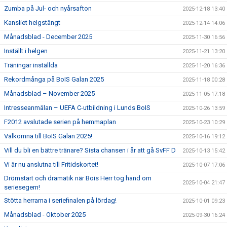
Zumba på Jul- och nyårsafton
2025-12-18 13:40
Kansliet helgstängt
2025-12-14 14:06
Månadsblad - December 2025
2025-11-30 16:56
Inställt i helgen
2025-11-21 13:20
Träningar inställda
2025-11-20 16:36
Rekordmånga på BoIS Galan 2025
2025-11-18 00:28
Månadsblad – November 2025
2025-11-05 17:18
Intresseanmälan – UEFA C-utbildning i Lunds BoIS
2025-10-26 13:59
F2012 avslutade serien på hemmaplan
2025-10-23 10:29
Välkomna till BoIS Galan 2025!
2025-10-16 19:12
Vill du bli en bättre tränare? Sista chansen i år att gå SvFF D
2025-10-13 15:42
Vi är nu anslutna till Fritidskortet!
2025-10-07 17:06
Drömstart och dramatik när Bois Herr tog hand om
2025-10-04 21:47
seriesegern!
Stötta herrarna i seriefinalen på lördag!
2025-10-01 09:23
Månadsblad - Oktober 2025
2025-09-30 16:24