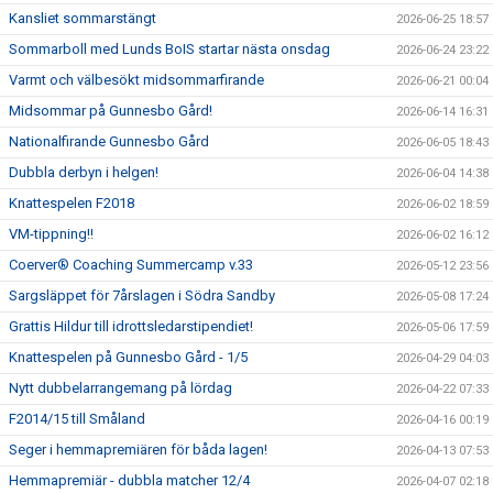
Kansliet sommarstängt
2026-06-25 18:57
Sommarboll med Lunds BoIS startar nästa onsdag
2026-06-24 23:22
Varmt och välbesökt midsommarfirande
2026-06-21 00:04
Midsommar på Gunnesbo Gård!
2026-06-14 16:31
Nationalfirande Gunnesbo Gård
2026-06-05 18:43
Dubbla derbyn i helgen!
2026-06-04 14:38
Knattespelen F2018
2026-06-02 18:59
VM-tippning!!
2026-06-02 16:12
Coerver® Coaching Summercamp v.33
2026-05-12 23:56
Sargsläppet för 7årslagen i Södra Sandby
2026-05-08 17:24
Grattis Hildur till idrottsledarstipendiet!
2026-05-06 17:59
Knattespelen på Gunnesbo Gård - 1/5
2026-04-29 04:03
Nytt dubbelarrangemang på lördag
2026-04-22 07:33
F2014/15 till Småland
2026-04-16 00:19
Seger i hemmapremiären för båda lagen!
2026-04-13 07:53
Hemmapremiär - dubbla matcher 12/4
2026-04-07 02:18