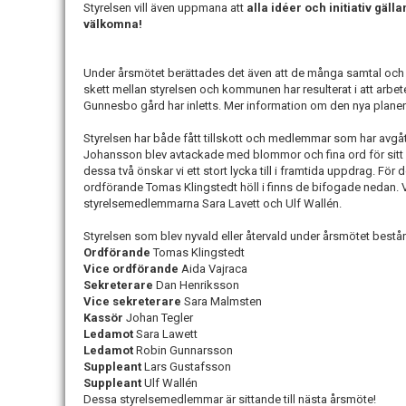
Styrelsen vill även uppmana att
alla idéer och initiativ gäl
välkomna!
Under årsmötet berättades det även att de många samtal och
skett mellan styrelsen och kommunen har resulterat i att arbet
Gunnesbo gård har inletts. Mer information om den nya plan
Styrelsen har både fått tillskott och medlemmar som har avgå
Johansson blev avtackade med blommor och fina ord för sitt e
dessa två önskar vi ett stort lycka till i framtida uppdrag. För 
ordförande Tomas Klingstedt höll i finns de bifogade nedan. V
styrelsemedlemmarna Sara Lavett och Ulf Wallén.
Styrelsen som blev nyvald eller återvald under årsmötet består
Ordförande
Tomas Klingstedt
Vice ordförande
Aida Vajraca
Sekreterare
Dan Henriksson
Vice sekreterare
Sara Malmsten
Kassör
Johan Tegler
Ledamot
Sara Lawett
Ledamot
Robin Gunnarsson
Suppleant
Lars Gustafsson
Suppleant
Ulf Wallén
Dessa styrelsemedlemmar är sittande till nästa årsmöte!