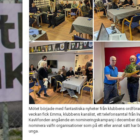
Mötet började med fantastiska nyheter från klubbens ordföran
veckan fick Emma, klubbens kanslist, ett telefonsamtal från l
Kavlifonden angående en nomineringskampanj i december där
nominera valfri organisationer som på ett eller annat sätt har bi
unga.