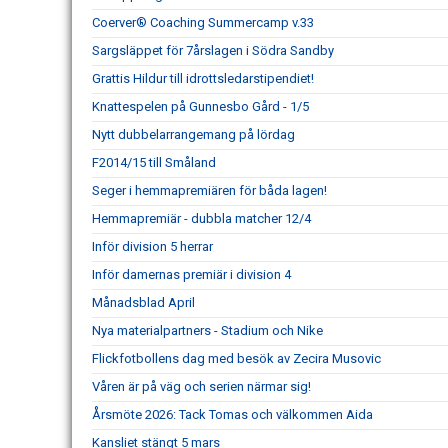
Coerver® Coaching Summercamp v.33
Sargsläppet för 7årslagen i Södra Sandby
Grattis Hildur till idrottsledarstipendiet!
Knattespelen på Gunnesbo Gård - 1/5
Nytt dubbelarrangemang på lördag
F2014/15 till Småland
Seger i hemmapremiären för båda lagen!
Hemmapremiär - dubbla matcher 12/4
Inför division 5 herrar
Inför damernas premiär i division 4
Månadsblad April
Nya materialpartners - Stadium och Nike
Flickfotbollens dag med besök av Zecira Musovic
Våren är på väg och serien närmar sig!
Årsmöte 2026: Tack Tomas och välkommen Aida
Kansliet stängt 5 mars