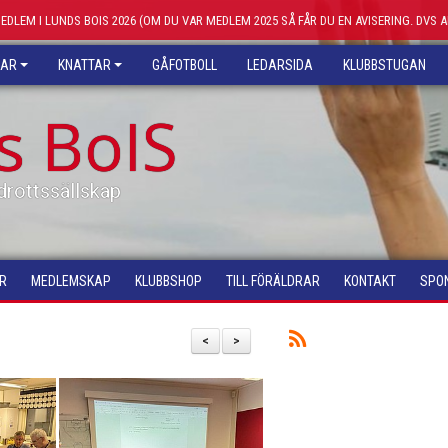
MEDLEM I LUNDS BOIS 2026 (OM DU VAR MEDLEM 2025 SÅ FÅR DU EN AVISERING. DVS 
KAR
KNATTAR
GÅFOTBOLL
LEDARSIDA
KLUBBSTUGAN
s BoIS
drottssällskap
R
MEDLEMSKAP
KLUBBSHOP
TILL FÖRÄLDRAR
KONTAKT
SPO
<
>