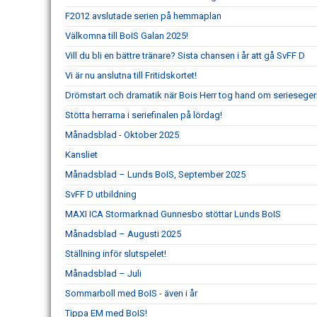
F2012 avslutade serien på hemmaplan
Välkomna till BoIS Galan 2025!
Vill du bli en bättre tränare? Sista chansen i år att gå SvFF D
Vi är nu anslutna till Fritidskortet!
Drömstart och dramatik när Bois Herr tog hand om serieseger
Stötta herrarna i seriefinalen på lördag!
Månadsblad - Oktober 2025
Kansliet
Månadsblad – Lunds BoIS, September 2025
SvFF D utbildning
MAXI ICA Stormarknad Gunnesbo stöttar Lunds BoIS
Månadsblad – Augusti 2025
Ställning inför slutspelet!
Månadsblad – Juli
Sommarboll med BoIS - även i år
Tippa EM med BoIS!