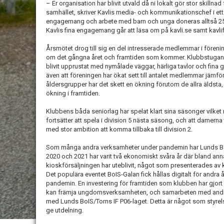
– Er organisation har blivit utvald då ni lokalt gör stor skilln
samhället, skriver Kavlis media- och kommunikationschef i ett
engagemang och arbete med barn och unga doneras alltså 25.
Kavlis fina engagemang går att läsa om på kavli.se samt kavli
Årsmötet drog till sig en del intresserade medlemmar i förenin
om det gångna året och framtiden som kommer. Klubbstugan
blivit upprustat med nymålade väggar, härliga tavlor och fina 
även att föreningen har ökat sett till antalet medlemmar jämför
åldersgrupper har det skett en ökning förutom de allra äldst
ökning i framtiden.
Klubbens båda seniorlag har spelat klart sina säsonger vilket r
fortsätter att spela i division 5 nästa säsong, och att damerna t
med stor ambition att komma tillbaka till division 2.
Som många andra verksamheter under pandemin har Lunds BoI
2020 och 2021 har varit två ekonomiskt svåra år där bland an
kioskförsäljningen har uteblivit, något som presenterades av
Det populära eventet BoIS-Galan fick hållas digitalt för andra å
pandemin. En investering för framtiden som klubben har gjort ä
kan främja ungdomsverksamheten, och samarbeten med andra
med Lunds BoIS/Torns IF P06-laget. Detta är något som styre
ge utdelning.