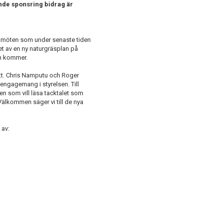
lande sponsring bidrag är
 möten som under senaste tiden
et av en ny naturgräsplan på
en kommer.
tt. Chris Namputu och Roger
ngagemang i styrelsen. Till
den som vill läsa tacktalet som
älkommen säger vi till de nya
 av: