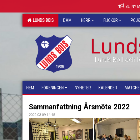
BLI NY 
LUNDS BOIS
DAM
HERR
FLICKOR
POJ
Lund
Lunds Boll och I
HEM
FÖRENINGEN
NYHETER
KALENDER
MATCHE
Sammanfattning Årsmöte 2022
2022-03-09 14:45