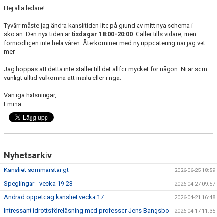
Hej alla ledare!
UNGDOMSPOLICY
Tyvärr måste jag ändra kanslitiden lite på grund av mitt nya schema i
skolan. Den nya tiden är
tisdagar 18:00-20:00
. Gäller tills vidare, men
BLANKETTER OCH MANUALER
förmodligen inte hela våren. Återkommer med ny uppdatering när jag vet
mer.
KALENDER
Jag hoppas att detta inte ställer till det allför mycket för någon. Ni är som
vanligt alltid välkomna att maila eller ringa.
Vänliga hälsningar,
Emma
Nyhetsarkiv
Kansliet sommarstängt
2026-06-25 18:59
Speglingar - vecka 19-23
2026-04-27 09:57
Ändrad öppetdag kansliet vecka 17
2026-04-21 16:48
Intressant idrottsföreläsning med professor Jens Bangsbo
2026-04-17 11:35