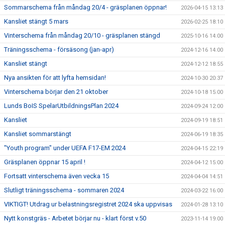
Sommarschema från måndag 20/4 - gräsplanen öppnar!
2026-04-15 13:13
Kansliet stängt 5 mars
2026-02-25 18:10
Vinterschema från måndag 20/10 - gräsplanen stängd
2025-10-16 14:00
Träningsschema - försäsong (jan-apr)
2024-12-16 14:00
Kansliet stängt
2024-12-12 18:55
Nya ansikten för att lyfta hemsidan!
2024-10-30 20:37
Vinterschema börjar den 21 oktober
2024-10-18 15:00
Lunds BoIS SpelarUtbildningsPlan 2024
2024-09-24 12:00
Kansliet
2024-09-19 18:51
Kansliet sommarstängt
2024-06-19 18:35
"Youth program" under UEFA F17-EM 2024
2024-04-15 22:19
Gräsplanen öppnar 15 april !
2024-04-12 15:00
Fortsatt vinterschema även vecka 15
2024-04-04 14:51
Slutligt träningsschema - sommaren 2024
2024-03-22 16:00
VIKTIGT! Utdrag ur belastningsregistret 2024 ska uppvisas
2024-01-28 13:10
Nytt konstgräs - Arbetet börjar nu - klart först v.50
2023-11-14 19:00