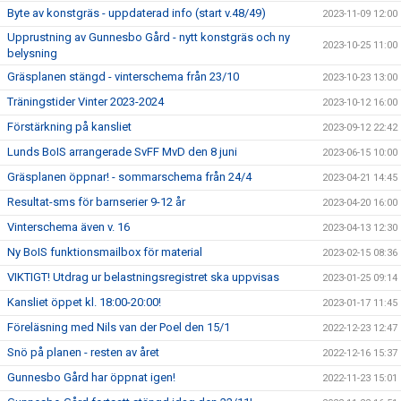
Byte av konstgräs - uppdaterad info (start v.48/49)
2023-11-09 12:00
Upprustning av Gunnesbo Gård - nytt konstgräs och ny
2023-10-25 11:00
belysning
Gräsplanen stängd - vinterschema från 23/10
2023-10-23 13:00
Träningstider Vinter 2023-2024
2023-10-12 16:00
Förstärkning på kansliet
2023-09-12 22:42
Lunds BoIS arrangerade SvFF MvD den 8 juni
2023-06-15 10:00
Gräsplanen öppnar! - sommarschema från 24/4
2023-04-21 14:45
Resultat-sms för barnserier 9-12 år
2023-04-20 16:00
Vinterschema även v. 16
2023-04-13 12:30
Ny BoIS funktionsmailbox för material
2023-02-15 08:36
VIKTIGT! Utdrag ur belastningsregistret ska uppvisas
2023-01-25 09:14
Kansliet öppet kl. 18:00-20:00!
2023-01-17 11:45
Föreläsning med Nils van der Poel den 15/1
2022-12-23 12:47
Snö på planen - resten av året
2022-12-16 15:37
Gunnesbo Gård har öppnat igen!
2022-11-23 15:01